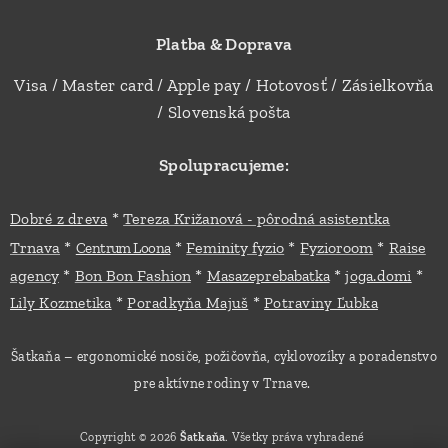
Platba & Doprava
Visa / Master card / Apple pay / Hotovosť / Zásielkovňa
/ Slovenská pošta
Spolupracujeme:
*
Dobré z dreva
Tereza Križanová - pôrodná asistentka
*
*
*
*
Trnava
Feminity fyzio
Fyzioroom
Raise
Centrum Loona
*
*
*
*
agency
Bon Bon Fashion
Masazeprebabatka
joga.domi
*
*
Lily Kozmetika
Poradkyňa Majuš
Potraviny Ľubka
Šatkaňa – ergonomické nosiče, požičovňa, cyklovozíky a poradenstvo
pre aktívne rodiny v Trnave.
Copyright © 2026
Šatkaňa
. Všetky práva vyhradené