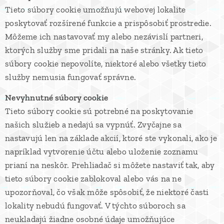
Tieto súbory cookie umožňujú webovej lokalite
poskytovať rozšírené funkcie a prispôsobiť prostredie.
Môžeme ich nastavovať my alebo nezávislí partneri,
ktorých služby sme pridali na naše stránky. Ak tieto
súbory cookie nepovolíte, niektoré alebo všetky tieto
služby nemusia fungovať správne.
Nevyhnutné súbory cookie
Tieto súbory cookie sú potrebné na poskytovanie
našich služieb a nedajú sa vypnúť. Zvyčajne sa
nastavujú len na základe akcií, ktoré ste vykonali, ako je
napríklad vytvorenie účtu alebo uloženie zoznamu
prianí na neskôr. Prehliadač si môžete nastaviť tak, aby
tieto súbory cookie zablokoval alebo vás na ne
upozorňoval, čo však môže spôsobiť, že niektoré časti
lokality nebudú fungovať. V týchto súboroch sa
neukladajú žiadne osobné údaje umožňujúce