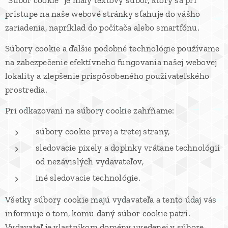
"Súbor cookie" je malý textový súbor, ktorý sa pri
prístupe na naše webové stránky sťahuje do vášho
zariadenia, napríklad do počítača alebo smartfónu.
Súbory cookie a ďalšie podobné technológie používame
na zabezpečenie efektívneho fungovania našej webovej
lokality a zlepšenie prispôsobeného používateľského
prostredia.
Pri odkazovaní na súbory cookie zahŕňame:
súbory cookie prvej a tretej strany,
sledovacie pixely a doplnky vrátane technológií
od nezávislých vydavateľov,
iné sledovacie technológie.
Všetky súbory cookie majú vydavateľa a tento údaj vás
informuje o tom, komu daný súbor cookie patrí.
Vydavateľ je vlastníkom domény uvedenej v súbore