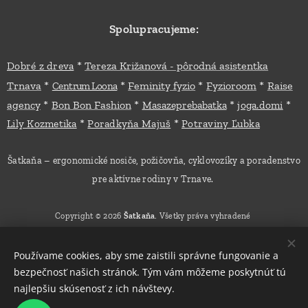
Spolupracujeme:
*
Dobré z dreva
Tereza Križanová - pôrodná asistentka
*
*
*
*
Trnava
Feminity fyzio
Fyzioroom
Raise
Centrum Loona
*
*
*
*
agency
Bon Bon Fashion
Masazeprebabatka
joga.domi
*
*
Lily Kozmetika
Poradkyňa Majuš
Potraviny Ľubka
Šatkaňa – ergonomické nosiče, požičovňa, cyklovozíky a poradenstvo
pre aktívne rodiny v Trnave.
Copyright © 2026
Šatkaňa
. Všetky práva vyhradené
Používame cookies, aby sme zaistili správne fungovanie a
bezpečnosť našich stránok. Tým vám môžeme poskytnúť tú
Ochrana súkromia
Cookies
najlepšiu skúsenosť z ich návštevy.