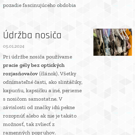
pozadie fascinujúceho obdobia
Údržba nosiča
05.01.2024
Pri údržbe nosiča používame
pracie gély bez optických
rozjasňovačov
(článok). Všetky
odnímateľné časti, ako slintáčiky,
kapucňu, kapsičku a iné, perieme
s nosičom samostatne. V
závislosti od značky idú pekne
rozopnúť alebo ak nie je takáto
možnosť, tak zvliecť z
ramenných popruhov.