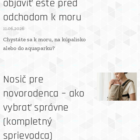
objaviť ešte pred
odchodom k moru
11.06.2026
Chystáte sa k moru, na kúpalisko
alebo do aquaparku?
Nosič pre
novorodenca – ako
vybrať správne
(kompletný
sprievodca)