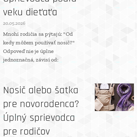
veku dieťaťa
20.05.2026
Mnohí rodičia sa pýtajú: "Od
kedy môžem používať nosič?"
Odpoveď nie je úplne
jednoznačná, závisí od:
Nosič alebo šatka
pre novorodenca?
Úplný sprievodca
pre rodičov