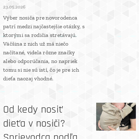
23.05.2026
Výber nosiča pre novorodenca
patrí medzi najčastejšie otázky, s
ktorými sa rodičia stretávajú.
Väčšina z nich už má niečo
načítané, videla rôzne značky
alebo odporúčania, no napriek
tomu si nie sú istí, čo je pre ich
dieťa naozaj vhodné.
Od kedy nosiť
dieťa v nosiči?
Sprievodca podľa