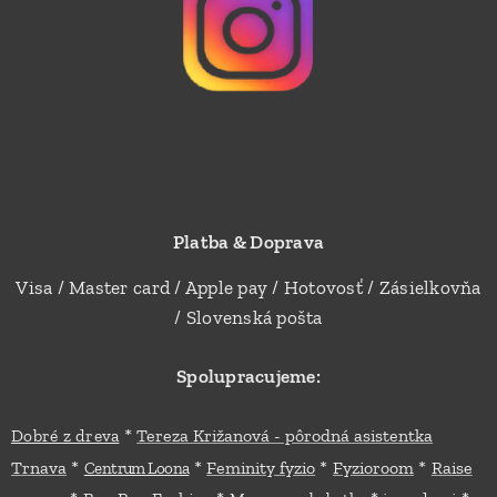
Platba & Doprava
Visa / Master card / Apple pay / Hotovosť / Zásielkovňa
/ Slovenská pošta
Spolupracujeme:
*
Dobré z dreva
Tereza Križanová - pôrodná asistentka
*
*
*
*
Trnava
Feminity fyzio
Fyzioroom
Raise
Centrum Loona