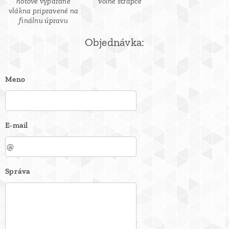
hotové vypárané
voľné strapce
vlákna pripravené na
finálnu úpravu
Objednávka:
Meno
E-mail
Správa