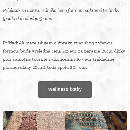
Príplatok za úpravu jedného lemu formou makramé techniky
(podľa dohodhy) je 5,- eur.
Príklad:
Ak máte záujem o úpravu ring sling točenou
formou, bude výsledná cena 2x5eur za páranie 20cm dĺžky
plus samotné točenie s ukončením 10,- eur (základnej
páranej dĺžky 20cm), teda spolu 20,- eur.
Wellness šatky