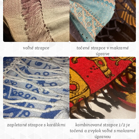
voľné strapce
točené strapce v makramé
úprave
zapletané strapce s korálikmi
kombinované strapce 1/2 je
točená a zvyšok voľné s makramé
úpravou