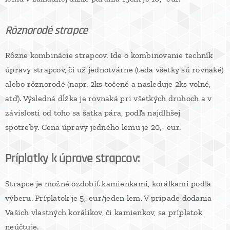
Rôznorodé strapce
Rôzne kombinácie strapcov. Ide o kombinovanie techník
úpravy strapcov, či už jednotvárne (teda všetky sú rovnaké)
alebo rôznorodé (napr. 2ks točené a nasleduje 2ks voľné,
atď). Výsledná dĺžka je rovnaká pri všetkých druhoch a v
závislosti od toho sa šatka pára, podľa najdlhšej
spotreby. Cena úpravy jedného lemu je 20,- eur.
Príplatky k úprave strapcov:
Strapce je možné ozdobiť kamienkami, korálkami podľa
výberu. Príplatok je 5,-eur/jeden lem. V prípade dodania
Vašich vlastných korálikov, či kamienkov, sa príplatok
neúčtuje.