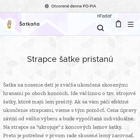
Otvorené denne PO-PIA
Hľadať
Šatkaňa
Strapce šatke pristanú
Šatka na nosenie detí je zväčša ukončená skosenými
hranami po oboch koncoch. Ide väčšinou o tzv. strojové
šatky, ktoré majú lem prešitý. Ak sa vám páči efektné
ukončenie strapcami, vieme s tým pomôcť. Cena úpravy
závisí od vášho výberu a bude vypočítaná individuálne.
Na strapce sa "ukrojuje" z koncových lemov šatky.
Preto je potrebné v prvom rade skosené lemy zarovnať.