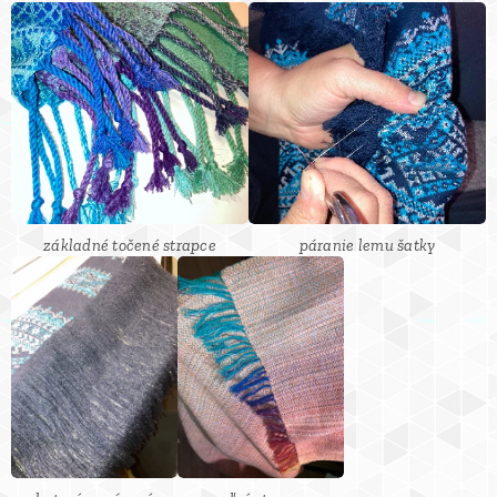
základné točené strapce
páranie lemu šatky