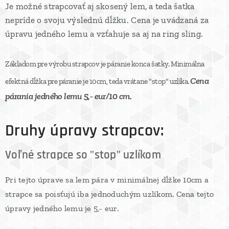
Je možné strapcovať aj skosený lem, a teda šatka
nepríde o svoju výslednú dĺžku. Cena je uvádzaná za
úpravu jedného lemu a vzťahuje sa aj na ring sling.
Základom
pre výrobu strapcov je páranie konca šatky. Minimálna
Cena
efektná dĺžka pre páranie je 10cm, teda vrátane "stop" uzlíka.
párania jedného lemu 5,- eur/10 cm.
Druhy úpravy strapcov:
Voľné strapce so "stop" uzlíkom
Pri tejto úprave sa lem pára v minimálnej dĺžke 10cm a
strapce sa poisťujú iba jednoduchým uzlíkom. Cena tejto
úpravy jedného lemu je 5,- eur.