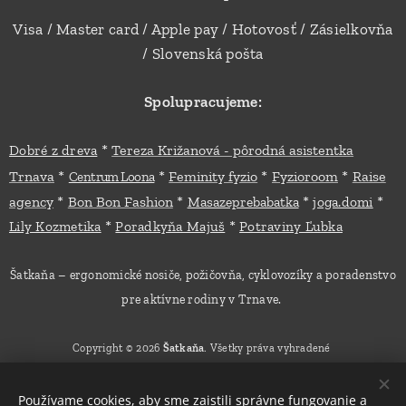
Visa / Master card / Apple pay / Hotovosť / Zásielkovňa
/ Slovenská pošta
Spolupracujeme:
*
Dobré z dreva
Tereza Križanová - pôrodná asistentka
*
*
*
*
Trnava
Feminity fyzio
Fyzioroom
Raise
Centrum Loona
*
*
*
*
agency
Bon Bon Fashion
Masazeprebabatka
joga.domi
*
*
Lily Kozmetika
Poradkyňa Majuš
Potraviny Ľubka
Šatkaňa – ergonomické nosiče, požičovňa, cyklovozíky a poradenstvo
pre aktívne rodiny v Trnave.
Copyright © 2026
Šatkaňa
. Všetky práva vyhradené
Používame cookies, aby sme zaistili správne fungovanie a