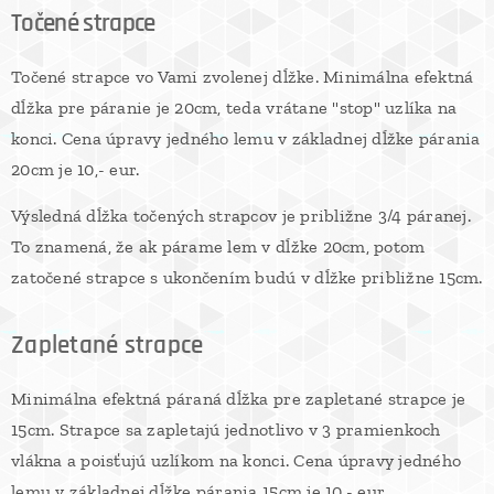
Točené strapce
Točené strapce vo Vami zvolenej dĺžke. Minimálna efektná
dĺžka pre páranie je 20cm, teda vrátane "stop" uzlíka na
konci. Cena úpravy jedného lemu v základnej dĺžke párania
20cm je 10,- eur.
Výsledná dĺžka točených strapcov je približne 3/4 páranej.
To znamená, že ak párame lem v dĺžke 20cm, potom
zatočené strapce s ukončením budú v dĺžke približne 15cm.
Zapletané strapce
Minimálna efektná páraná dĺžka pre zapletané strapce je
15cm. Strapce sa zapletajú jednotlivo v 3 pramienkoch
vlákna a poisťujú uzlíkom na konci. Cena úpravy jedného
lemu v základnej dĺžke párania 15cm je 10,- eur.