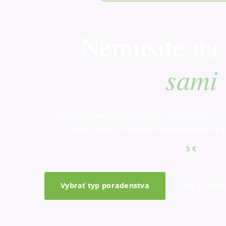
Nemusíte na t
sami
Certifikované poradenstvo nosenia detí a 
alebo online. Nájdeme riešenie presne 
Poradenstvo už od
5 €
· trvá l
Vybrať typ poradenstva
Ako to preb