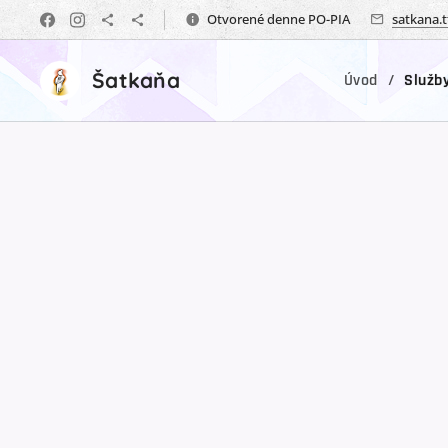
Otvorené denne PO-PIA
satkana.
Šatkaňa
Úvod
Služb