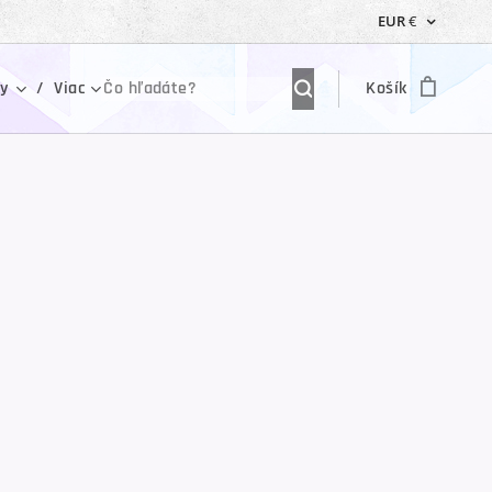
EUR
€
ky
Viac
Košík