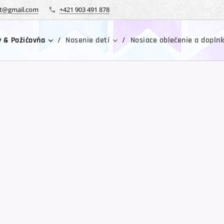
tt@gmail.com
+421 903 491 878
y & Požičovňa
Nosenie detí
Nosiace oblečenie a dopln