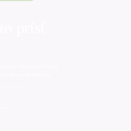
o prísť
laktácie – osobne v Trnave
pre vás a vaše bábätko.
en 20 minút
ieha?