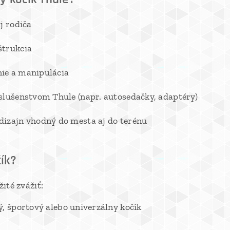
j rodiča
štrukcia
ie a manipulácia
slušenstvom Thule (napr. autosedačky, adaptéry)
izajn vhodný do mesta aj do terénu
ík?
žité zvážiť:
, športový alebo univerzálny kočík