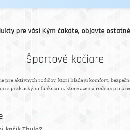
ukty pre vás! Kým čakáte, objavte ostatné
Športové kočiare
nie pre aktívnych rodičov, ktorí hľadajú komfort, bezpeč
n s praktickými funkciami, ktoré ocenia rodičia pri pr
e
ý kočík Thule?