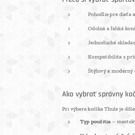
✅ Pohodlie pre dieťa a
✅ Odolná a ľahká kon
✅ Jednoduché skladan
✅ Kompatibilita s prí
✅ Štýlový a moderný d
Ako vybrať správny koč
Pri výbere kočíka Thule je dôle
Typ použitia
– mestský