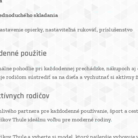
a
jednoduchého skladania
astavenie opierky, nastaviteľná rukoväť, príslušenstvo
denné použitie
lne pohodlie pri každodennej prechádzke, nákupoch aj d
 rodičom sústrediť sa na dieťa a vychutnať si aktívny ž
ktívnych rodičov
hlivého partnera pre každodenné používanie, šport a cest
číkov Thule ideálnu voľbu pre moderné rodiny.
číkov Thule a vyberte si model, ktorý najlepšie vyhovuj