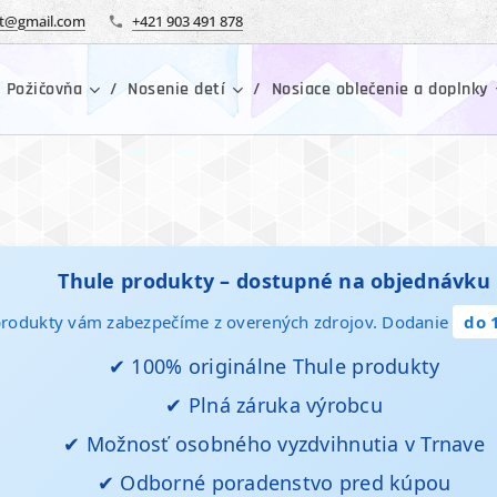
tt@gmail.com
+421 903 491 878
 Požičovňa
Nosenie detí
Nosiace oblečenie a doplnky
Thule produkty – dostupné na objednávku
produkty vám zabezpečíme z overených zdrojov. Dodanie
do 
✔ 100% originálne Thule produkty
✔ Plná záruka výrobcu
✔ Možnosť osobného vyzdvihnutia v Trnave
✔ Odborné poradenstvo pred kúpou