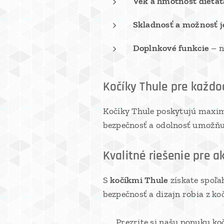
Vek a hmotnosť dieťať
Skladnosť a možnosť 
Doplnkové funkcie
– n
Kočíky Thule pre každo
Kočíky Thule poskytujú maximá
bezpečnosť a odolnosť umožňuje
Kvalitné riešenie pre a
S
kočíkmi Thule
získate spoľa
bezpečnosť a dizajn robia z ko
👉 Prezrite si našu ponuku ko