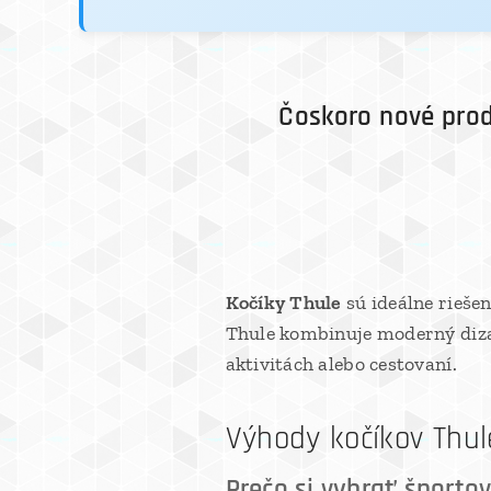
Čoskoro nové prod
Kočíky Thule
sú ideálne rieše
Thule kombinuje moderný dizaj
aktivitách alebo cestovaní.
Výhody kočíkov Thul
Prečo si vybrať športov