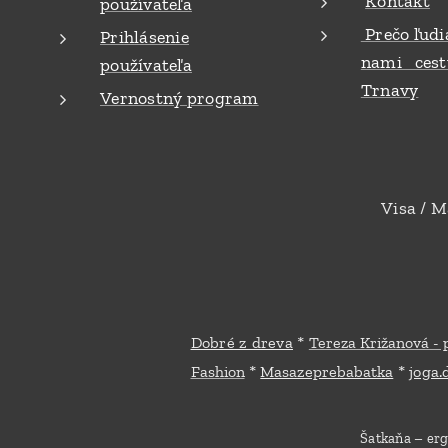
Kontakt
používateľa
Prečo ľudi
Prihlásenie
nami cest
používateľa
Trnavy
Vernostný program
Visa / M
*
Dobré z dreva
Tereza Križanová - 
*
*
Fashion
Masazeprebabatka
joga
Šatkaňa – erg