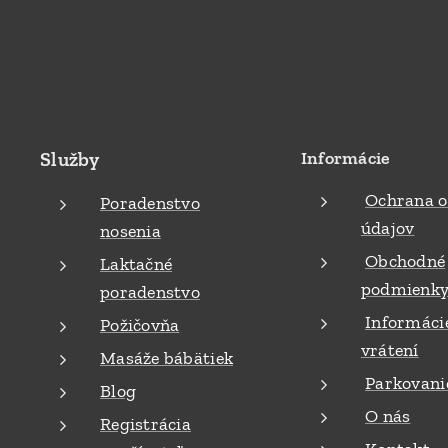
Služby
Informácie
Ochrana 
Poradenstvo
údajov
nosenia
Obchodné
Laktačné
podmienk
poradenstvo
Informáci
Požičovňa
vrátení
Masáže bábätiek
Parkovani
Blog
O nás
Registrácia