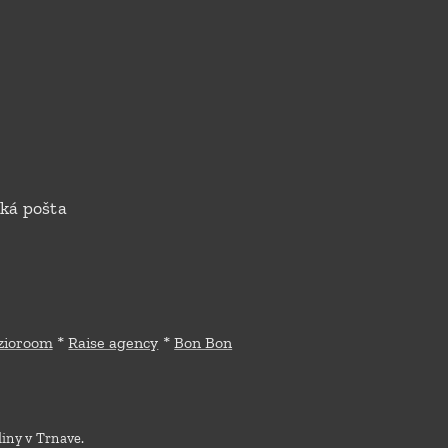
ská pošta
*
*
zioroom
Raise agency
Bon Bon
diny v Trnave.