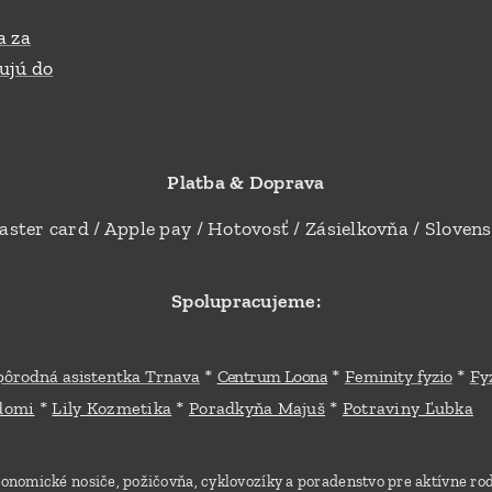
a za
ujú do
Platba & Doprava
aster card / Apple pay / Hotovosť / Zásielkovňa / Sloven
Spolupracujeme:
*
*
*
pôrodná asistentka Trnava
Centrum Loona
Feminity fyzio
Fy
*
*
*
.domi
Lily Kozmetika
Poradkyňa Majuš
Potraviny Ľubka
onomické nosiče, požičovňa, cyklovozíky a poradenstvo pre aktívne ro