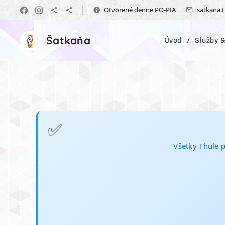
Otvorené denne PO-PIA
satkana.
Šatkaňa
Úvod
Služby &
✅
Všetky Thule 