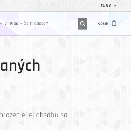
EUR
€
Viac
Košík
vaných
brazenie jej obsahu sa
.