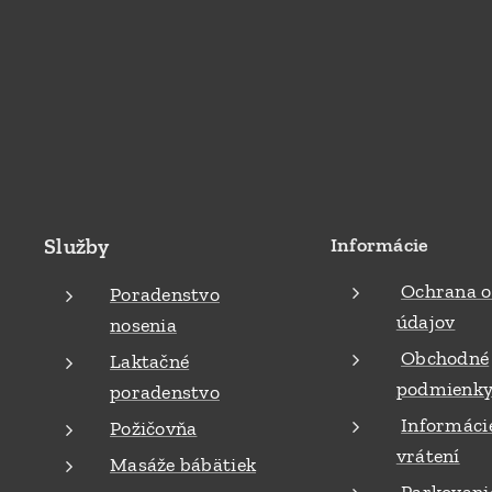
Služby
Informácie
Ochrana 
Poradenstvo
údajov
nosenia
Obchodné
Laktačné
podmienk
poradenstvo
Informáci
Požičovňa
vrátení
Masáže bábätiek