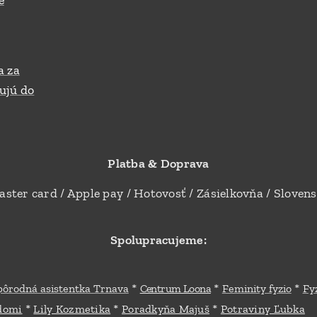
e
a za
ujú do
Platba & Doprava
aster card / Apple pay / Hotovosť / Zásielkovňa / Sloven
Spolupracujeme:
*
*
*
pôrodná asistentka Trnava
Centrum Loona
Feminity fyzio
Fy
*
*
*
.domi
Lily Kozmetika
Poradkyňa Majuš
Potraviny Ľubka