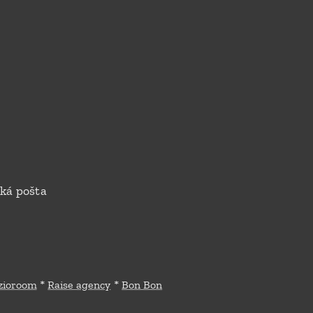
ská pošta
*
*
zioroom
Raise agency
Bon Bon