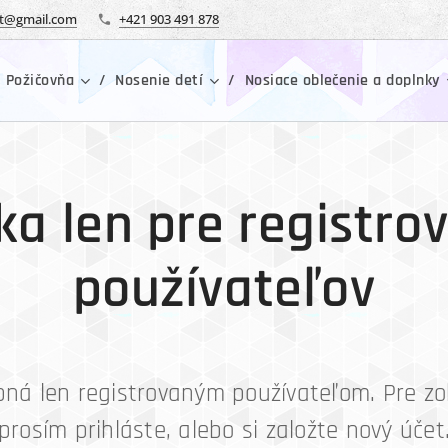
tt@gmail.com
+421 903 491 878
 Požičovňa
Nosenie detí
Nosiace oblečenie a doplnky
ka len pre registro
používateľov
pná len registrovaným používateľom. Pre zo
prosím prihláste, alebo si založte nový účet