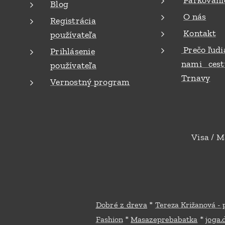
Parkovani
Blog
O nás
Registrácia
Kontakt
používateľa
Prečo ľudi
Prihlásenie
nami cest
používateľa
Trnavy
Vernostný program
Visa / M
*
Dobré z dreva
Tereza Križanová - 
*
*
Fashion
Masazeprebabatka
joga