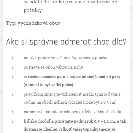
sandále Be Lenka pre vaše bezstarostné
potulky
Typ: vychádzková obuv
Ako si správne odmerať chodidlo?
položte papier vo veľkosti A4 na rovnú plochu
postavte sa celou váhou na nohu
ceruzkou označte pätu a najvzdialenejší bod od päty
(nemusí to byť veľký palec)
pravítkom zmerajte vzdialenosť medzi týmito dvoma
bodmi na oboch nohách (rozdiel môže byť ± 0,5 cm)
nameraná hodnota predstavuje dĺžku vášho chodidla
k dĺžke chodidla prirátajte nadmerok 0,5 – 1,2 cm, a tak
dostanete ideálnu veľkosť vašej topánky (merajte