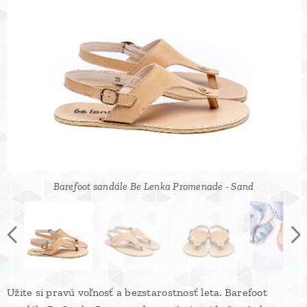
Barefoot sandále Be Lenka Promenade - Sand
Barefoot sandále Be Lenka Promenade - Sand
Barefoot sandále Be Lenka Promenade - Sand
Barefoot sandále Be Lenka Promenade - Sand
Barefoot sandále Be Lenka Promenade - Sand
Barefoot sandále Be Lenka Promenade - Sand
Užite si pravú voľnosť a bezstarostnosť leta. Barefoot