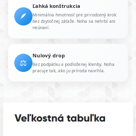
Ľahká konštrukcia
🪶
Minimálna hmotnosť pre prirodzený krok
bez zbytočnej záťaže. Noha sa nehrbí ani
neúnaví.
Nulový drop
⚖️
Bez podpätku a podloženej klenby. Noha
pracuje tak, ako ju príroda navrhla.