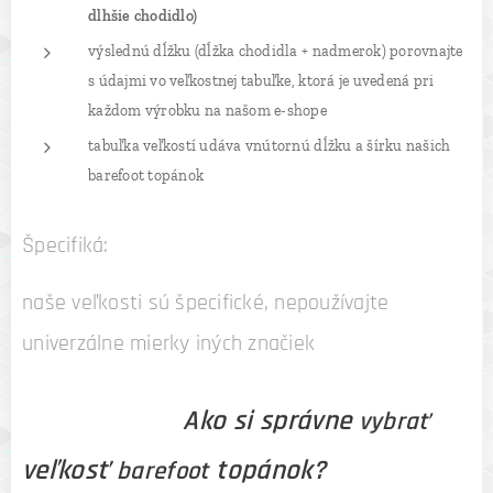
dlhšie chodidlo)
výslednú dĺžku (dĺžka chodidla + nadmerok) porovnajte
s údajmi vo veľkostnej tabuľke, ktorá je uvedená pri
každom výrobku na našom e-shope
tabuľka veľkostí udáva vnútornú dĺžku a šírku našich
barefoot topánok
Špecifiká:
naše veľkosti sú špecifické, nepoužívajte
univerzálne mierky iných značiek
Ako si správne
vybrať
veľkosť
topánok?
barefoot