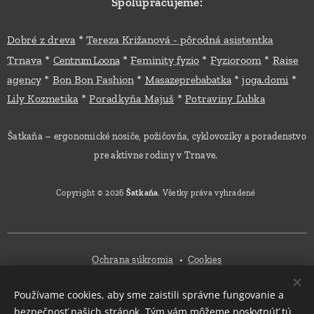
Spolupracujeme:
*
Dobré z dreva
Tereza Križanová - pôrodná asistentka
*
*
*
*
Trnava
Feminity fyzio
Fyzioroom
Raise
Centrum Loona
*
*
*
*
agency
Bon Bon Fashion
Masazeprebabatka
joga.domi
*
*
Lily Kozmetika
Poradkyňa Majuš
Potraviny Ľubka
Šatkaňa – ergonomické nosiče, požičovňa, cyklovozíky a poradenstvo
pre aktívne rodiny v Trnave.
Copyright © 2026
Šatkaňa
. Všetky práva vyhradené
Ochrana súkromia
Cookies
Používame cookies, aby sme zaistili správne fungovanie a
Mena
bezpečnosť našich stránok. Tým vám môžeme poskytnúť tú