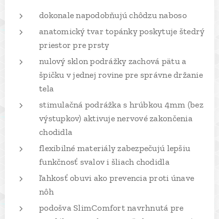
dokonale napodobňujú chôdzu naboso
anatomický tvar topánky poskytuje štedrý
priestor pre prsty
nulový sklon podrážky zachová pätu a
špičku v jednej rovine pre správne držanie
tela
stimulačná podrážka s hrúbkou 4mm (bez
výstupkov) aktivuje nervové zakončenia
chodidla
flexibilné materiály zabezpečujú lepšiu
funkčnosť svalov i šliach chodidla
ľahkosť obuvi ako prevencia proti únave
nôh
podošva SlimComfort navrhnutá pre