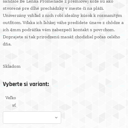
sandále Be Lenka Promenade z prémiovej kože sú ako
stvorené pre dlhé prechádzky v meste či na pláži.
Univerzány vzhľad z nich robí ideálny kúsok k rozmanitým
outfitom. Vďaka ich ľahkej váhe predídete únave z chôdze a
ich 4mm podrážka vám zabezpečí kontakt s povrchom.
Doprajete si tak prirodzenú masáž chodidiel počas celého
dňa.
Skladom
Vyberte si variant:
Veľko
sť