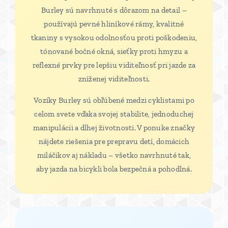
Burley sú navrhnuté s dôrazom na detail –
používajú pevné hliníkové rámy, kvalitné
tkaniny s vysokou odolnosťou proti poškodeniu,
tónované bočné okná, sieťky proti hmyzu a
reflexné prvky pre lepšiu viditeľnosť pri jazde za
zníženej viditeľnosti.
Vozíky Burley sú obľúbené medzi cyklistami po
celom svete vďaka svojej stabilite, jednoduchej
manipulácii a dlhej životnosti. V ponuke značky
nájdete riešenia pre prepravu detí, domácich
miláčikov aj nákladu – všetko navrhnuté tak,
aby jazda na bicykli bola bezpečná a pohodlná.