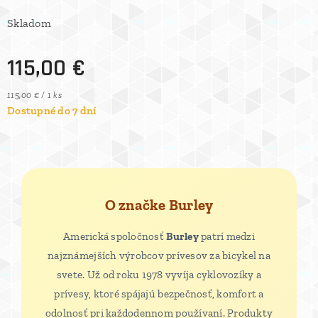
Skladom
115,00
€
115,00 € / 1 ks
Dostupné do 7 dní
O značke Burley
Americká spoločnosť
Burley
patrí medzi
najznámejších výrobcov prívesov za bicykel na
svete. Už od roku 1978 vyvíja cyklovozíky a
prívesy, ktoré spájajú bezpečnosť, komfort a
odolnosť pri každodennom používaní. Produkty