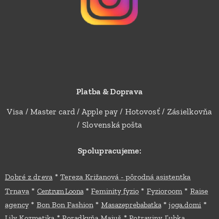
Platba & Doprava
Visa / Master card / Apple pay / Hotovosť / Zásielkovňa
/ Slovenská pošta
Spolupracujeme:
*
Dobré z dreva
Tereza Križanová - pôrodná asistentka
*
*
*
*
Trnava
Feminity fyzio
Fyzioroom
Raise
Centrum Loona
*
*
*
*
agency
Bon Bon Fashion
Masazeprebabatka
joga.domi
*
*
Lily Kozmetika
Poradkyňa Majuš
Potraviny Ľubka