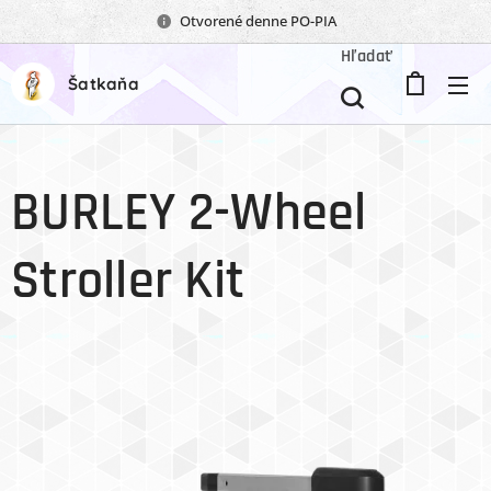
Otvorené denne PO-PIA
Hľadať
Šatkaňa
BURLEY 2-Wheel
Stroller Kit