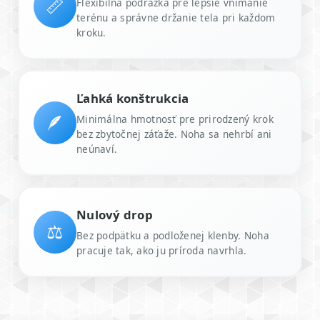
📏
Flexibilná podrážka pre lepšie vnímanie
terénu a správne držanie tela pri každom
kroku.
Ľahká konštrukcia
🪶
Minimálna hmotnosť pre prirodzený krok
bez zbytočnej záťaže. Noha sa nehrbí ani
neúnaví.
Nulový drop
⚖️
Bez podpätku a podloženej klenby. Noha
pracuje tak, ako ju príroda navrhla.