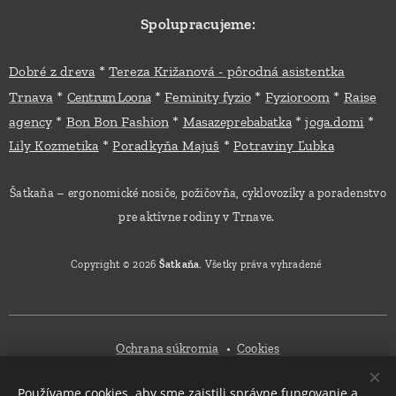
Spolupracujeme:
*
Dobré z dreva
Tereza Križanová - pôrodná asistentka
*
*
*
*
Trnava
Feminity fyzio
Fyzioroom
Raise
Centrum Loona
*
*
*
*
agency
Bon Bon Fashion
Masazeprebabatka
joga.domi
*
*
Lily Kozmetika
Poradkyňa Majuš
Potraviny Ľubka
Šatkaňa – ergonomické nosiče, požičovňa, cyklovozíky a poradenstvo
pre aktívne rodiny v Trnave.
Copyright © 2026
Šatkaňa
. Všetky práva vyhradené
Ochrana súkromia
Cookies
Používame cookies, aby sme zaistili správne fungovanie a
Mena