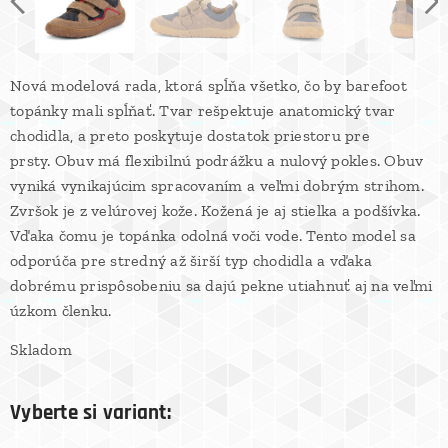
Nová modelová rada, ktorá spĺňa všetko, čo by barefoot
topánky mali spĺňať. Tvar rešpektuje anatomický tvar
chodidla, a preto poskytuje dostatok priestoru pre
prsty. Obuv má flexibilnú podrážku a nulový pokles. Obuv
vyniká vynikajúcim spracovaním a veľmi dobrým strihom.
Zvršok je z velúrovej kože. Kožená je aj stielka a podšívka.
Vďaka čomu je topánka odolná voči vode. Tento model sa
odporúča pre stredný až širší typ chodidla a vďaka
dobrému prispôsobeniu sa dajú pekne utiahnuť aj na veľmi
úzkom členku.
Skladom
Vyberte si variant: