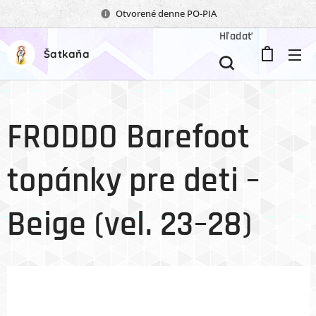
Otvorené denne PO-PIA
Hľadať
Šatkaňa
FRODDO Barefoot
topánky pre deti –
Beige (vel. 23–28)