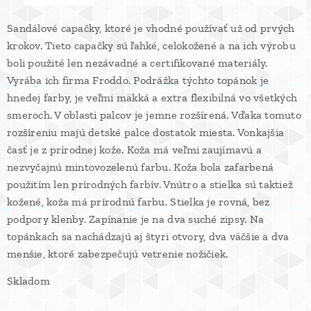
Sandálové capačky, ktoré je vhodné používať už od prvých
krokov. Tieto capačky sú ľahké, celokožené a na ich výrobu
boli použité len nezávadné a certifikované materiály.
Vyrába ich firma Froddo. Podrážka týchto topánok je
hnedej farby, je veľmi mäkká a extra flexibilná vo všetkých
smeroch. V oblasti palcov je jemne rozšírená. Vďaka tomuto
rozšíreniu majú detské palce dostatok miesta. Vonkajšia
časť je z prírodnej kože. Koža má veľmi zaujímavú a
nezvyčajnú mintovozelenú farbu. Koža bola zafarbená
použitím len prírodných farbív. Vnútro a stielka sú taktiež
kožené, koža má prírodnú farbu. Stielka je rovná, bez
podpory klenby. Zapínanie je na dva suché zipsy. Na
topánkach sa nachádzajú aj štyri otvory, dva väčšie a dva
menšie, ktoré zabezpečujú vetrenie nožičiek.
Skladom