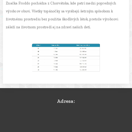
Značka Froddo pochádza z Chorvátska, kde patrí medzi popredných
výrobcov obuvi. Všetky topánočky sa vyrábajú šetrným spôsobom k
životnému prostrediu bez použitia škodlivých látok, pretože výrobcovi
záleží na životnom prostredí aj na zdraví našich detí.
Adresa: