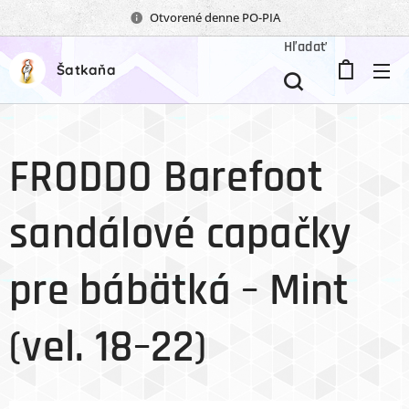
Otvorené denne PO-PIA
Hľadať
Šatkaňa
FRODDO Barefoot
sandálové capačky
pre bábätká – Mint
(vel. 18–22)