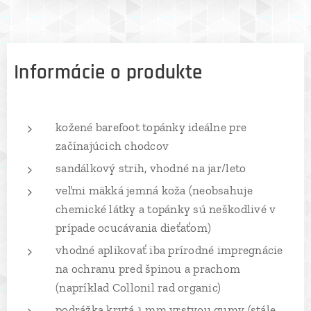
Informácie o produkte
kožené barefoot topánky ideálne pre
začínajúcich chodcov
sandálkový strih, vhodné na jar/leto
veľmi mäkká jemná koža (neobsahuje
chemické látky a topánky sú neškodlivé v
prípade ocucávania dieťaťom)
vhodné aplikovať iba prírodné impregnácie
na ochranu pred špinou a prachom
(napríklad Collonil rad organic)
podrážka krytá 1 mm vrstvou gumy (stále