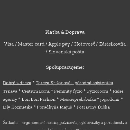
Platba & Doprava
Visa / Master card / Apple pay / Hotovosť / Zásielkovňa
/ Slovenská pošta
Spolupracujeme:
*
Dobré z dreva
Tereza Križanová - pôrodná asistentka
*
*
*
*
Trnava
Feminity fyzio
Fyzioroom
Raise
Centrum Loona
*
*
*
*
agency
Bon Bon Fashion
Masazeprebabatka
joga.domi
*
*
Lily Kozmetika
Poradkyňa Majuš
Potraviny Ľubka
Šatkaňa – ergonomické nosiče, požičovňa, cyklovozíky a poradenstvo