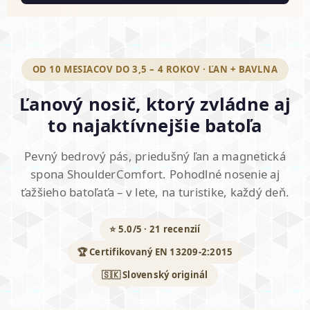
OD 10 MESIACOV DO 3,5 – 4 ROKOV · ĽAN + BAVLNA
Ľanový nosič, ktorý zvládne aj
to najaktívnejšie batoľa
Pevný bedrový pás, priedušný ľan a magnetická
spona ShoulderComfort. Pohodlné nosenie aj
ťažšieho batoľaťa – v lete, na turistike, každý deň.
⭐ 5.0/5 · 21 recenzií
🏆 Certifikovaný EN 13209-2:2015
🇸🇰 Slovenský originál