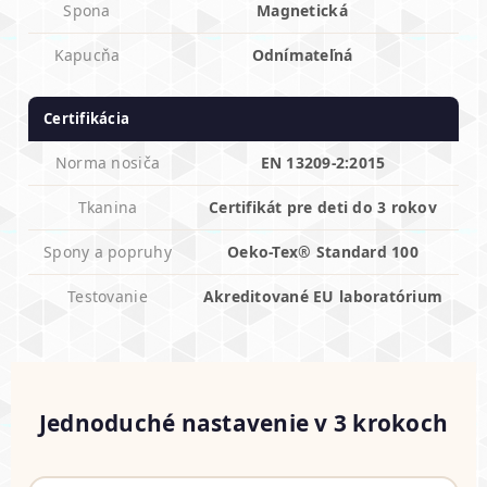
Spona
Magnetická
Kapucňa
Odnímateľná
Certifikácia
Norma nosiča
EN 13209-2:2015
Tkanina
Certifikát pre deti do 3 rokov
Spony a popruhy
Oeko-Tex® Standard 100
Testovanie
Akreditované EU laboratórium
Jednoduché nastavenie v 3 krokoch