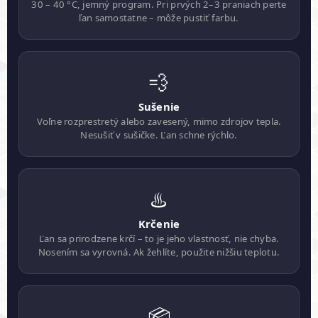
30 – 40 °C, jemný program. Pri prvých 2–3 praniach perte
ľan samostatne – môže pustiť farbu.
💨
Sušenie
Voľne rozprestretý alebo zavesený, mimo zdrojov tepla.
Nesušiť v sušičke. Ľan schne rýchlo.
♨️
Krčenie
Ľan sa prirodzene krčí – to je jeho vlastnosť, nie chyba.
Nosením sa vyrovná. Ak žehlíte, použite nižšiu teplotu.
📦