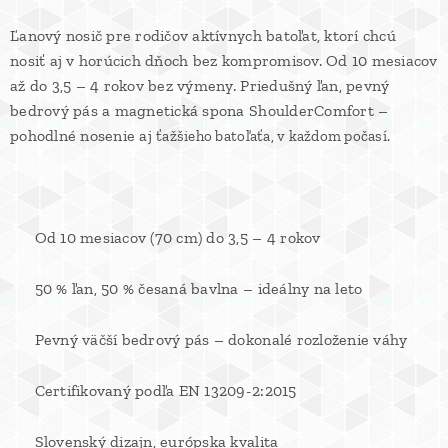
Ľanový nosič pre rodičov aktívnych batoľat, ktorí chcú
nosiť aj v horúcich dňoch bez kompromisov. Od 10 mesiacov
až do 3,5 – 4 rokov bez výmeny. Priedušný ľan, pevný
bedrový pás a magnetická spona ShoulderComfort –
pohodlné nosenie aj
ťažšieho batoľaťa, v každom počasí.
✔ Od 10 mesiacov (70 cm) do 3,5 – 4 rokov
✔ 50 % ľan, 50 % česaná bavlna – ideálny na leto
✔ Pevný väčší bedrový pás – dokonalé rozloženie váhy
✔ Certifikovaný podľa EN 13209-2:2015
✔ Slovenský dizajn, európska kvalita