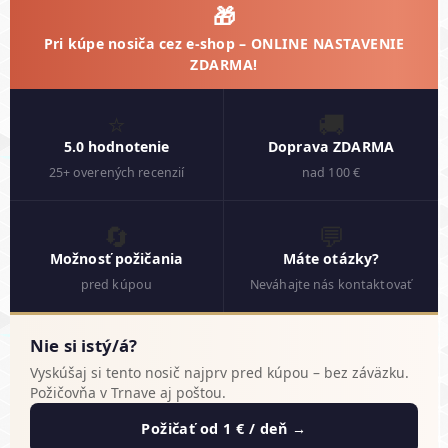
🎁
Pri kúpe nosiča cez e-shop –
ONLINE NASTAVENIE
ZDARMA!
⭐
🚚
5.0 hodnotenie
Doprava ZDARMA
25+ overených recenzií
nad 100 €
🔄
💬
Možnosť požičania
Máte otázky?
pred kúpou
Neváhajte nás kontaktovať
Nie si istý/á?
Vyskúšaj si tento nosič najprv pred kúpou – bez záväzku.
Požičovňa v Trnave aj poštou.
Požičať od 1 € / deň →