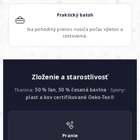
Praktický batoh
👜
Na pohodlný prenos nosiča počas výletov a
cestovania.
Zloženie a starostlivosť
Tkanina:
50 % ľan, 50 % česaná bavlna
· Spony:
plast a kov certifikované Oeko-Tex®
🫧
Pranie