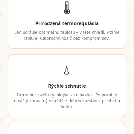
🌡️
Prirodzená termoregulácia
Ľan udržuje optimálnu teplotu – v lete chladí, v zime
izoluje. Celoročný nosič bez kompromisov.
💧
Rýchle schnutie
Ľan schne oveľa rýchlejšie ako bavlna. Po praní je
nosič pripravený na ďalšie dobrodružstvo v priebehu
hodín.