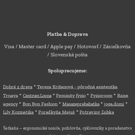
Platba & Doprava
Visa / Master card / Apple pay / Hotovosť / Zásielkovňa
/ Slovenská pošta
Spolupracujeme:
*
Dobré z dreva
Tereza Križanová - pôrodná asistentka
*
*
*
*
Trnava
Feminity fyzio
Fyzioroom
Raise
Centrum Loona
*
*
*
*
agency
Bon Bon Fashion
Masazeprebabatka
joga.domi
*
*
Lily Kozmetika
Poradkyňa Majuš
Potraviny Ľubka
Šatkaňa – ergonomické nosiče, požičovňa, cyklovozíky a poradenstvo