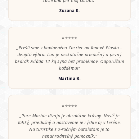
záchrana pre môj chrbát."
Zuzana K.
⭐⭐⭐⭐⭐
„Prešli sme z bavlneného Carrier na ľanové Plusko –
dvojitá výhra. Ľan je neskutočne priedušný a pevný
bedrák zvláda 12 kg syna bez problémov. Odporúčam
každému!"
Martina B.
⭐⭐⭐⭐⭐
„Pure Marble dizajn je absolútne krásny. Nosič je
ľahký, priedušný a nastavenie je rýchle aj v teréne.
Na turistike s 2-ročným batoľaťom je to
nenahraditeľný pomocník."