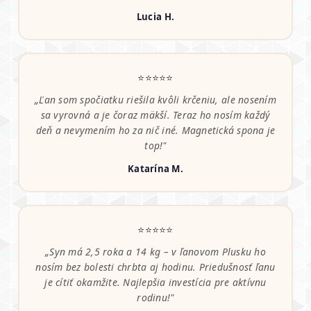
Lucia H.
⭐⭐⭐⭐⭐
„Ľan som spočiatku riešila kvôli krčeniu, ale nosením
sa vyrovná a je čoraz mäkší. Teraz ho nosím každý
deň a nevymením ho za nič iné. Magnetická spona je
top!"
Katarína M.
⭐⭐⭐⭐⭐
„Syn má 2,5 roka a 14 kg – v ľanovom Plusku ho
nosím bez bolesti chrbta aj hodinu. Priedušnosť ľanu
je cítiť okamžite. Najlepšia investícia pre aktívnu
rodinu!"