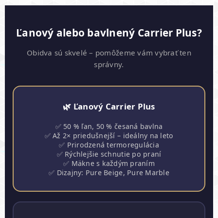
Ľanový alebo bavlnený Carrier Plus?
Obidva sú skvelé – pomôžeme vám vybrať ten
správny.
🌿 Ľanový Carrier Plus
✅ 50 % ľan, 50 % česaná bavlna
✅ Až 2× priedušnejší – ideálny na leto
✅ Prirodzená termoregulácia
✅ Rýchlejšie schnutie po praní
✅ Mäkne s každým praním
✅ Dizajny: Pure Beige, Pure Marble