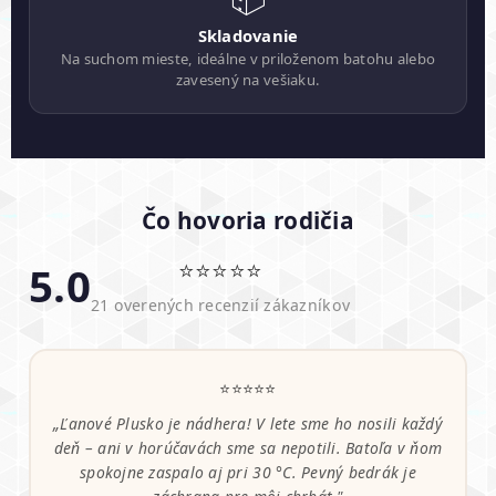
Skladovanie
Na suchom mieste, ideálne v priloženom batohu alebo
zavesený na vešiaku.
Čo hovoria rodičia
⭐⭐⭐⭐⭐
5.0
21 overených recenzií zákazníkov
⭐⭐⭐⭐⭐
„Ľanové Plusko je nádhera! V lete sme ho nosili každý
deň – ani v horúčavách sme sa nepotili. Batoľa v ňom
spokojne zaspalo aj pri 30 °C. Pevný bedrák je