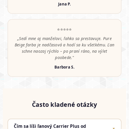
Jana P.
⭐⭐⭐⭐⭐
„Sedí mne aj manželovi, ľahko sa prestavuje. Pure
Beige farba je nadčasová a hodí sa ku všetkému. Ľan
schne naozaj rýchlo – po praní ráno, na výlet
poobede."
Barbora S.
Často kladené otázky
Čím sa líši ľanový Carrier Plus od
▼