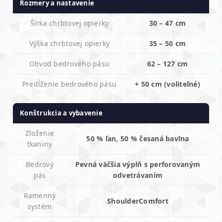
Rozmery a nastavenie
Šírka chrbtovej opierky
30 – 47 cm
Výška chrbtovej opierky
35 – 50 cm
Obvod bedrového pásu
62 – 127 cm
Predĺženie bedrového pásu
+ 50 cm (voliteľné)
Konštrukcia a vybavenie
Zloženie
50 % ľan, 50 % česaná bavlna
tkaniny
Bedrový
Pevná väčšia výplň s perforovaným
pás
odvetrávaním
Ramenný
ShoulderComfort
systém