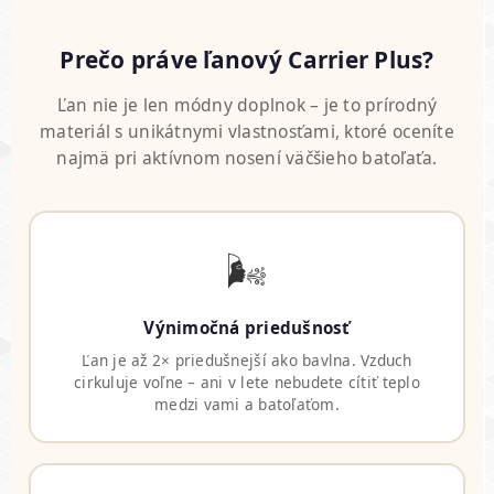
Prečo práve ľanový Carrier Plus?
Ľan nie je len módny doplnok – je to prírodný
materiál s unikátnymi vlastnosťami, ktoré oceníte
najmä pri aktívnom nosení väčšieho batoľaťa.
🌬️
Výnimočná priedušnosť
Ľan je až 2× priedušnejší ako bavlna. Vzduch
cirkuluje voľne – ani v lete nebudete cítiť teplo
medzi vami a batoľaťom.