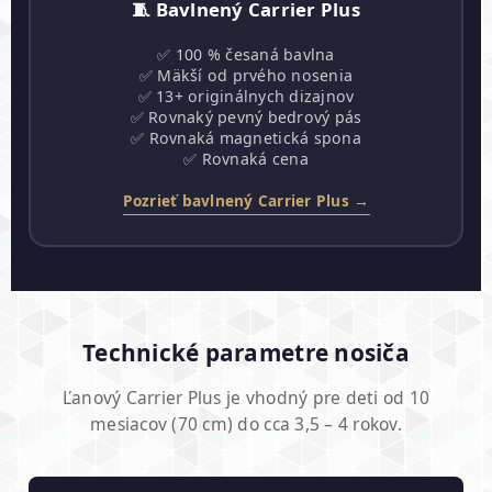
🧵 Bavlnený Carrier Plus
✅ 100 % česaná bavlna
✅ Mäkší od prvého nosenia
✅ 13+ originálnych dizajnov
✅ Rovnaký pevný bedrový pás
✅ Rovnaká magnetická spona
✅ Rovnaká cena
Pozrieť bavlnený Carrier Plus →
Technické parametre nosiča
Ľanový Carrier Plus je vhodný pre deti od 10
mesiacov (70 cm) do cca 3,5 – 4 rokov.