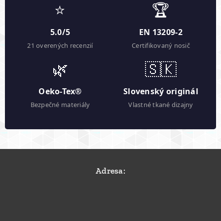
⭐
🏆
5.0/5
EN 13209-2
21 overených recenzií
Certifikovaný nosič
🌿
🇸🇰
Oeko-Tex®
Slovenský originál
Bezpečné materiály
Vlastné tkané dizajny
Adresa: