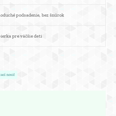
noduché podsadenie, bez šnúrok
ierka pre väčšie deti
ací nosič