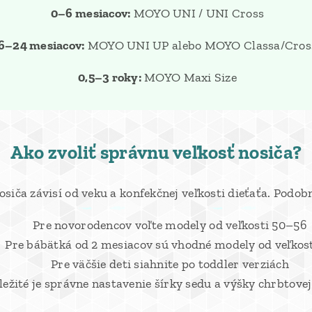
0–6 mesiacov:
MOYO UNI / UNI Cross
6–24 mesiacov:
MOYO UNI UP alebo MOYO Classa/Cros
0,5–3 roky:
MOYO Maxi Size
Ako zvoliť správnu veľkosť nosiča?
osiča závisí od veku a konfekčnej veľkosti dieťaťa. Podo
Pre novorodencov voľte modely od veľkosti 50–56
Pre bábätká od 2 mesiacov sú vhodné modely od veľkost
Pre väčšie deti siahnite po toddler verziách
ležité je správne nastavenie šírky sedu a výšky chrbtovej