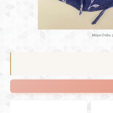
MOYO onbuhimo
Moyo Onbu 2
Moyo Onbu 2