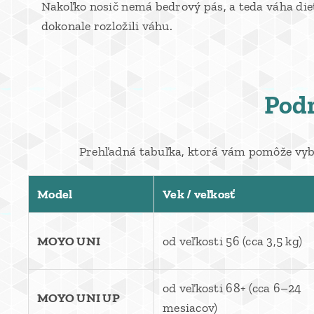
Nakoľko nosič nemá bedrový pás, a teda váha die
dokonale rozložili váhu.
Pod
Prehľadná tabuľka, ktorá vám pomôže vybra
Model
Vek / veľkosť
MOYO UNI
od veľkosti 56 (cca 3,5 kg)
od veľkosti 68+ (cca 6–24
MOYO UNI UP
mesiacov)