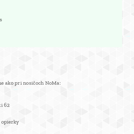
s
bne ako pri nosičoch NoMa:
i 62
 opierky