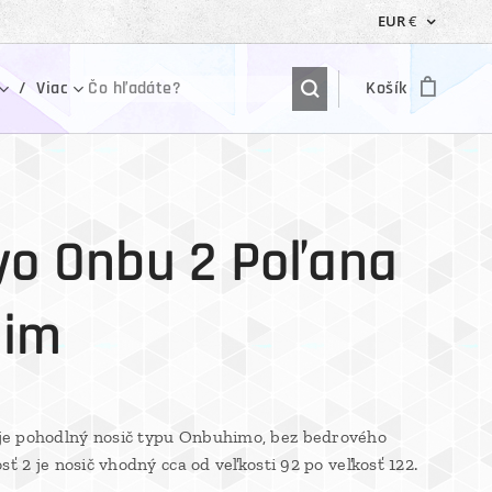
EUR
€
Viac
Košík
o Onbu 2 Poľana
nim
e pohodlný nosič typu Onbuhimo, bez bedrového
sť 2 je nosič vhodný cca od veľkosti 92 po veľkosť 122.