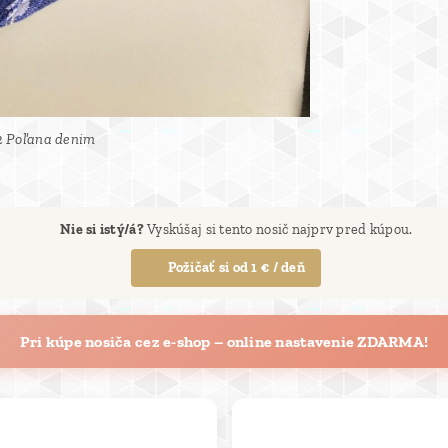
 2 Poľana denim
 Poľana denim
 Poľana denim
🔄
Nie si istý/á?
Vyskúšaj si tento nosič najprv pred kúpou.
👉 Požičať si od 1 € / deň
Pri kúpe nosiča cez e-shop – online nastavenie ZDARMA!