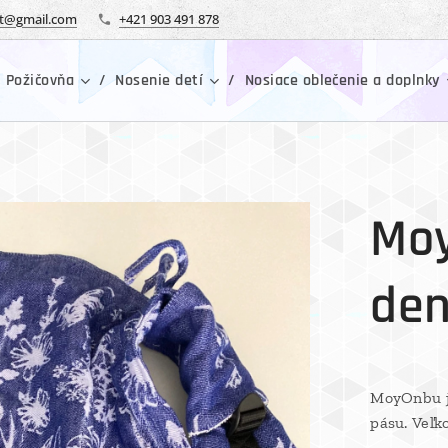
tt@gmail.com
+421 903 491 878
 Požičovňa
Nosenie detí
Nosiace oblečenie a doplnky
Moy
de
MoyOnbu j
pásu. Veľko