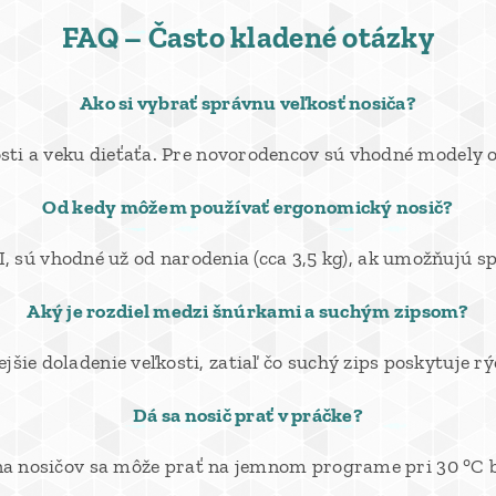
FAQ – Často kladené otázky
Ako si vybrať správnu veľkosť nosiča?
sti a veku dieťaťa. Pre novorodencov sú vhodné modely od
Od kedy môžem používať ergonomický nosič?
, sú vhodné už od narodenia (cca 3,5 kg), ak umožňujú s
Aký je rozdiel medzi šnúrkami a suchým zipsom?
ie doladenie veľkosti, zatiaľ čo suchý zips poskytuje rý
Dá sa nosič prať v práčke?
na nosičov sa môže prať na jemnom programe pri 30 °C b