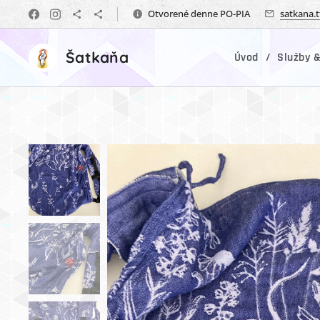
Otvorené denne PO-PIA
satkana.
Šatkaňa
Úvod
Služby &