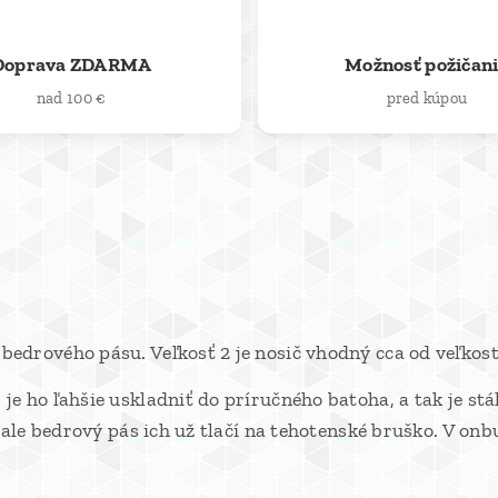
🚚
🔄
Doprava ZDARMA
Možnosť požičan
nad 100 €
pred kúpou
drového pásu. Veľkosť 2 je nosič vhodný cca od veľkosti
 ho ľahšie uskladniť do príručného batoha, a tak je stá
ale bedrový pás ich už tlačí na tehotenské bruško. V onbu