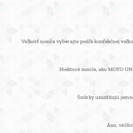
Veľkosť nosiča vyberajte podľa konfekčnej veľko
Niektoré nosiče, ako MOYO UNI
Šnúrky umožňujú jemnejš
Áno, väčši