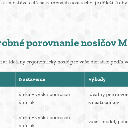
ťatka ostáva celá na ramenách nosiaceho, je dôležité ab
robné porovnanie nosičov 
ť ideálny ergonomický nosič pre vaše dieťatko podľa vek
Nastavenie
Výhody
šírka + výška pomocou
ideálny pre novo
šnúrok
začiatočníkov
šírka + výška pomocou
väčší model, poho
šnúrok