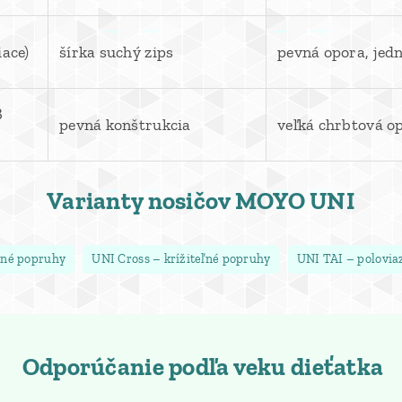
iace)
šírka suchý zips
pevná opora, jed
3
pevná konštrukcia
veľká chrbtová op
Varianty nosičov MOYO UNI
vné popruhy
UNI Cross – krížiteľné popruhy
UNI TAI – poloviaz
Odporúčanie podľa veku dieťatka