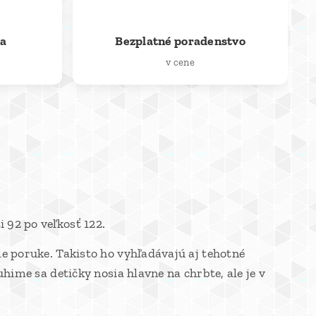
💬
ia
Bezplatné poradenstvo
v cene
 92 po veľkosť 122.
le poruke. Takisto ho vyhľadávajú aj tehotné
hime sa detičky nosia hlavne na chrbte, ale je v