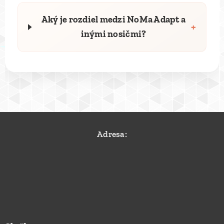
Aký je rozdiel medzi NoMa Adapt a
+
inými nosičmi?
Adresa: