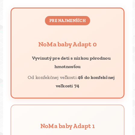
PRE NAJMENŠÍCH
NoMa baby Adapt 0
👶
Vyvinutý pre deti s nízkou pôrodnou
hmotnosťou
📐 Od konfekčnej veľkosti
46 do konfekčnej
veľkosti 74
NoMa baby Adapt 1