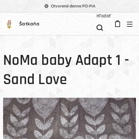
Otvorené denne PO-PIA
Hľadať
Šatkaňa
NoMa baby Adapt 1 -
Sand Love