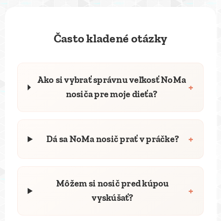
Často kladené otázky
Ako si vybrať správnu veľkosť NoMa
+
nosiča pre moje dieťa?
+
Dá sa NoMa nosič prať v práčke?
Môžem si nosič pred kúpou
+
vyskúšať?