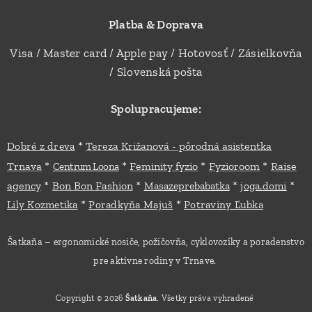
Platba & Doprava
Visa / Master card / Apple pay / Hotovosť / Zásielkovňa
/ Slovenská pošta
Spolupracujeme:
*
Dobré z dreva
Tereza Križanová - pôrodná asistentka
*
*
*
*
Trnava
Feminity fyzio
Fyzioroom
Raise
Centrum Loona
*
*
*
*
agency
Bon Bon Fashion
Masazeprebabatka
joga.domi
*
*
Lily Kozmetika
Poradkyňa Majuš
Potraviny Ľubka
Šatkaňa – ergonomické nosiče, požičovňa, cyklovozíky a poradenstvo
pre aktívne rodiny v Trnave.
Copyright © 2026
Šatkaňa
. Všetky práva vyhradené