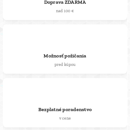
Doprava ZDARMA
nad 100 €
🔄
Možnosť požičania
pred kúpou
💬
Bezplatné poradenstvo
v cene