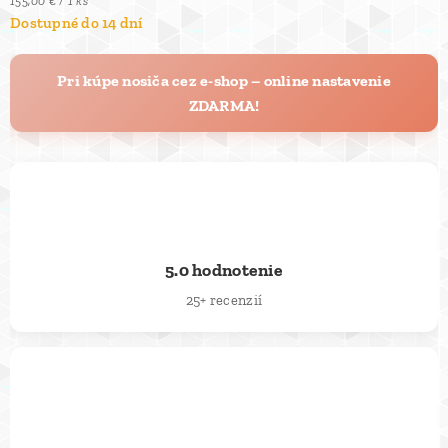
155,00 € / 1 ks
Dostupné do 14 dní
Pri kúpe nosiča cez e-shop – online nastavenie
ZDARMA!
⭐
5.0 hodnotenie
25+ recenzií
🚚