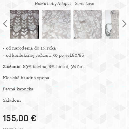
NoMa baby Adapt 1 - Sand Love
NoMa baby Adapt 1 - Sand Love
NoMa baby Adapt 1 - Sand Love
Sand love
- od narodenia do 1,5 roka
- od konfekčnej veľkosti 50 po vel.80/86
Zloženie
: 89% bavlna, 8% tencel, 3% ľan
Klasická hrudná spona
Pevná kapucka
Skladom
155,00
€