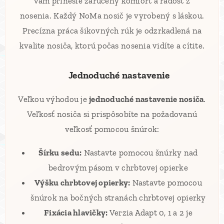
vám prinesie zaručený komfort a radosť z
nosenia. Každý NoMa nosič je vyrobený s láskou.
Precízna práca šikovných rúk je odzrkadlená na
kvalite nosiča, ktorú počas nosenia vidíte a cítite.
⚙️ Jednoduché nastavenie
Veľkou výhodou je
jednoduché nastavenie nosiča
.
Veľkosť nosiča si prispôsobíte na požadovanú
veľkosť pomocou šnúrok:
Šírku sedu:
Nastavte pomocou šnúrky nad
bedrovým pásom v chrbtovej opierke
Výšku chrbtovej opierky:
Nastavte pomocou
šnúrok na bočných stranách chrbtovej opierky
Fixácia hlavičky:
Verzia Adapt 0, 1 a 2 je