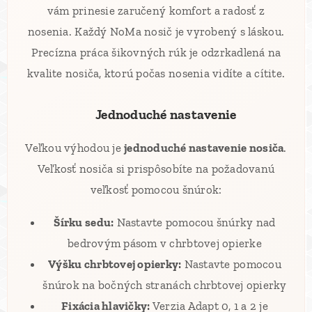
vám prinesie zaručený komfort a radosť z
nosenia. Každý NoMa nosič je vyrobený s láskou.
Precízna práca šikovných rúk je odzrkadlená na
kvalite nosiča, ktorú počas nosenia vidíte a cítite.
⚙️ Jednoduché nastavenie
Veľkou výhodou je
jednoduché nastavenie nosiča
.
Veľkosť nosiča si prispôsobíte na požadovanú
veľkosť pomocou šnúrok:
Šírku sedu:
Nastavte pomocou šnúrky nad
bedrovým pásom v chrbtovej opierke
Výšku chrbtovej opierky:
Nastavte pomocou
šnúrok na bočných stranách chrbtovej opierky
Fixácia hlavičky:
Verzia Adapt 0, 1 a 2 je