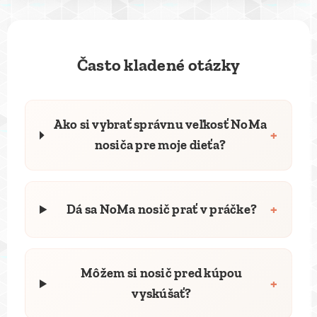
Často kladené otázky
Ako si vybrať správnu veľkosť NoMa
+
nosiča pre moje dieťa?
+
Dá sa NoMa nosič prať v práčke?
Môžem si nosič pred kúpou
+
vyskúšať?