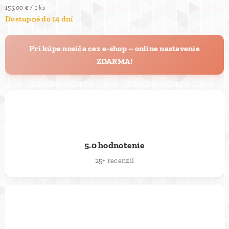
155,00 € / 1 ks
Dostupné do 14 dní
Pri kúpe nosiča cez e-shop – online nastavenie
ZDARMA!
⭐
5.0 hodnotenie
25+ recenzií
🚚