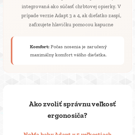
integrovaná ako súčasť chrbtovej opierky. V
prípade verzie Adapt 3 a 4, ak dieťatko zaspí,
zafixujete hlavičku pomocou kapucne
Komfort:
Počas nosenia je zaručený
maximálny komfort vášho dieťatka.
📏 Ako zvoliť správnu veľkosť
ergonosiča?
NoMa baby Adapt v 5 veľkostiach