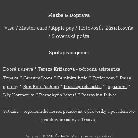
Platba & Doprava
Visa / Master card / Apple pay / Hotovosť / Zásielkovňa
/ Slovenská pošta
Spolupracujeme:
*
Dobré z dreva
Tereza Križanová - pôrodná asistentka
*
*
*
*
Trnava
Feminity fyzio
Fyzioroom
Raise
Centrum Loona
*
*
*
*
agency
Bon Bon Fashion
Masazeprebabatka
joga.domi
*
*
Lily Kozmetika
Poradkyňa Majuš
Potraviny Ľubka
Šatkaňa – ergonomické nosiče, požičovňa, cyklovozíky a poradenstvo
pre aktívne rodiny v Trnave.
Copyright © 2026
Šatkaňa
. Všetky práva vyhradené