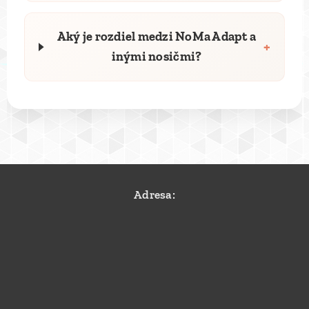
Aký je rozdiel medzi NoMa Adapt a
+
inými nosičmi?
Adresa: