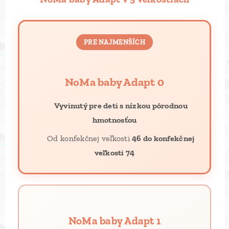
PRE NAJMENŠÍCH
NoMa baby Adapt 0
👶
Vyvinutý pre deti s nízkou pôrodnou
hmotnosťou
📐 Od konfekčnej veľkosti
46 do konfekčnej
veľkosti 74
NoMa baby Adapt 1