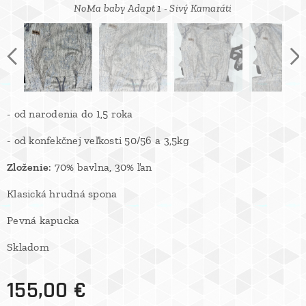
NoMa baby Adapt 1 - Sivý Kamaráti
NoMa baby Adapt 1 - Sivý Kamaráti
NoMa baby Adapt 1 - Sivý Kamaráti
Sivy kamaráti
- od narodenia do 1,5 roka
- od konfekčnej veľkosti 50/56 a 3,5kg
Zloženie
: 70% bavlna, 30% ľan
Klasická hrudná spona
Pevná kapucka
Skladom
155,00
€