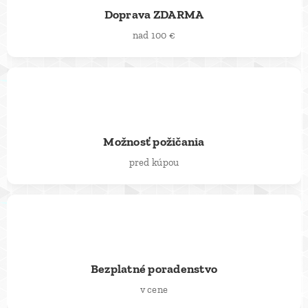
Doprava ZDARMA
nad 100 €
🔄
Možnosť požičania
pred kúpou
💬
Bezplatné poradenstvo
v cene