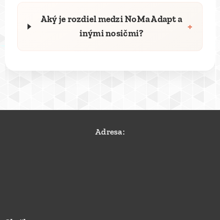
Aký je rozdiel medzi NoMa Adapt a
+
inými nosičmi?
Adresa: