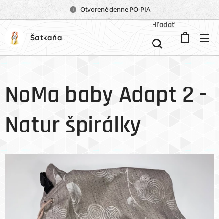
Otvorené denne PO-PIA
Hľadať
Šatkaňa
NoMa baby Adapt 2 -
Natur špirálky