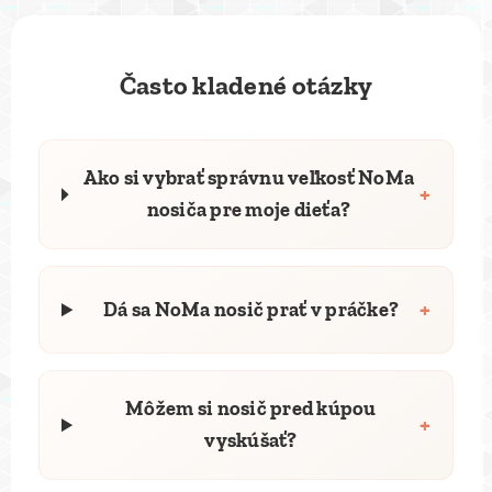
Často kladené otázky
Ako si vybrať správnu veľkosť NoMa
+
nosiča pre moje dieťa?
+
Dá sa NoMa nosič prať v práčke?
Môžem si nosič pred kúpou
+
vyskúšať?