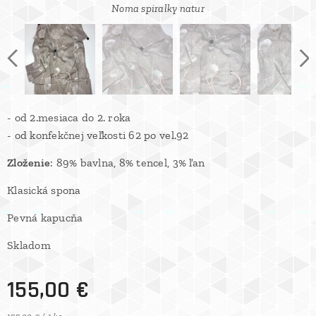
Noma spiralky natur
Noma spiralky natur
Noma spiralky natur
Noma spiralky natur
- od 2.mesiaca do 2. roka
- od konfekčnej veľkosti 62 po vel.92
Zloženie
: 89% bavlna, 8% tencel, 3% ľan
Klasická spona
Pevná kapucňa
Skladom
155,00
€