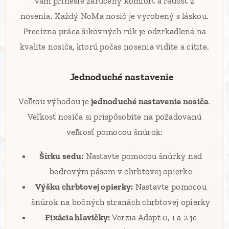
vám prinesie zaručený komfort a radosť z
nosenia. Každý NoMa nosič je vyrobený s láskou.
Precízna práca šikovných rúk je odzrkadlená na
kvalite nosiča, ktorú počas nosenia vidíte a cítite.
⚙️ Jednoduché nastavenie
Veľkou výhodou je
jednoduché nastavenie nosiča
.
Veľkosť nosiča si prispôsobíte na požadovanú
veľkosť pomocou šnúrok:
Šírku sedu:
Nastavte pomocou šnúrky nad
bedrovým pásom v chrbtovej opierke
Výšku chrbtovej opierky:
Nastavte pomocou
šnúrok na bočných stranách chrbtovej opierky
Fixácia hlavičky:
Verzia Adapt 0, 1 a 2 je