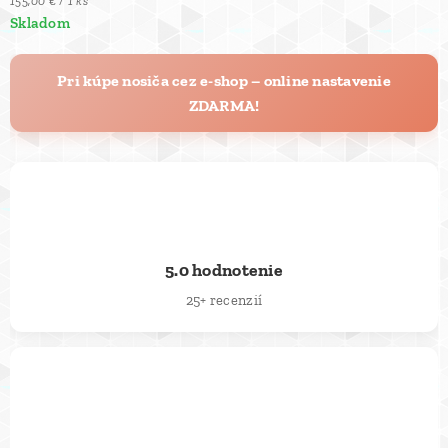
155,00 € / 1 ks
Skladom
Pri kúpe nosiča cez e-shop – online nastavenie
ZDARMA!
⭐
5.0 hodnotenie
25+ recenzií
🚚