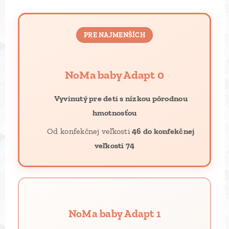
PRE NAJMENŠÍCH
NoMa baby Adapt 0
👶
Vyvinutý pre deti s nízkou pôrodnou
hmotnosťou
📐 Od konfekčnej veľkosti
46 do konfekčnej
veľkosti 74
NoMa baby Adapt 1