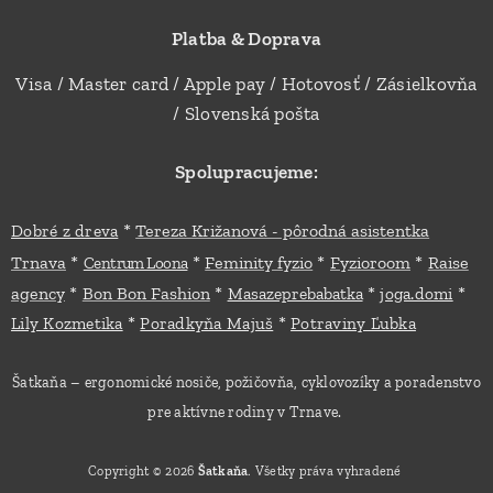
Platba & Doprava
Visa / Master card / Apple pay / Hotovosť / Zásielkovňa
/ Slovenská pošta
Spolupracujeme:
*
Dobré z dreva
Tereza Križanová - pôrodná asistentka
*
*
*
*
Trnava
Feminity fyzio
Fyzioroom
Raise
Centrum Loona
*
*
*
*
agency
Bon Bon Fashion
Masazeprebabatka
joga.domi
*
*
Lily Kozmetika
Poradkyňa Majuš
Potraviny Ľubka
Šatkaňa – ergonomické nosiče, požičovňa, cyklovozíky a poradenstvo
pre aktívne rodiny v Trnave.
Copyright © 2026
Šatkaňa
. Všetky práva vyhradené