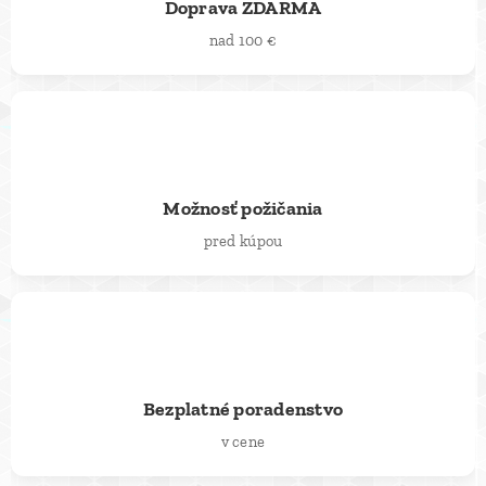
Doprava ZDARMA
nad 100 €
🔄
Možnosť požičania
pred kúpou
💬
Bezplatné poradenstvo
v cene