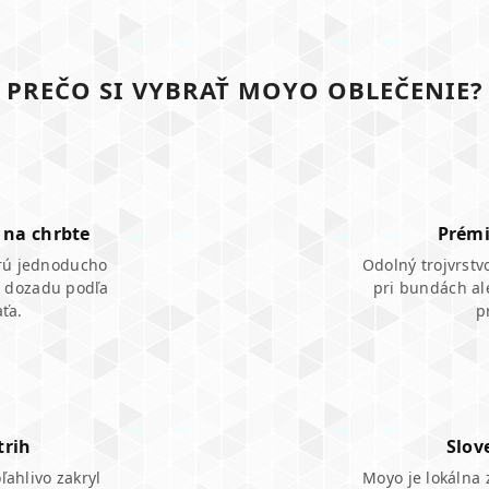
PREČO SI VYBRAŤ MOYO OBLEČENIE?
 na chrbte
Prémi
orú jednoducho
Odolný trojvrst
o dozadu podľa
pri bundách al
aťa.
p
trih
Slov
ľahlivo zakryl
Moyo je lokálna 