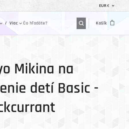
EUR
€
Viac
Košík
o Mikina na
enie detí Basic -
ckcurrant