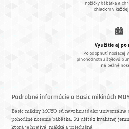
nožičky bábätka a chr
chladom v každej
🏙️
Využitie aj po
Po odopnutí nosiacej v
plnohodnotnú štýlovú bu
na bežné nos
Podrobné informácie o Basic mikinách MO
Basic mikiny MOYO sú navrhnuté ako univerzálna c
pohodlné nosenie bábätka. Sú ušité z kvalitnej jemn
ktorá je hrejivá, mäkká a priedušná.