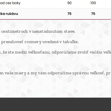
 centimetroch v nenatiahnutom stave.
li presahovať rozmery uvedené v tabuľke.
e, že ste medzi veľkosťami, odporúčame zvoliť väčšiu veľk
te nám vaše miery a my vám odporučíme správnu veľkosť,