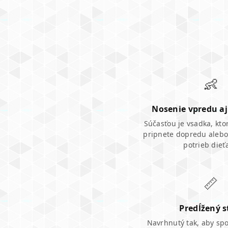
👶
Nosenie vpredu aj
Súčasťou je vsadka, kt
pripnete dopredu aleb
potrieb dieť
📏
Predĺžený s
Navrhnutý tak, aby spo