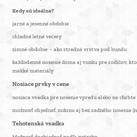
Kedy sú ideálne?
jarné a jesenné obdobie
chladné letné večery
zimné obdobie – ako stredná vrstva pod bundu
každodenné nosenie doma aj vonku pre rodičov, kto
mäkké materiály
Nosiace prvky v cene
nosiaca vsadka pre nosenie vpredu alebo na chrbte
možnosť objednať mikinu aj bez zadného nosenia (na
Tehotenská vsadka
Možnosť doobjednať podľa potreby.