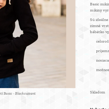
Basic miki
mikiny vyr
Sú ideálne 
zimné vrst
bábätko vp
✔ celoročn
✔ príjemn
✔ nosiaca
✔ možnosť
Skladom
tí Basic - Blackcurrant
tí Basic - Blackcurrant
tí Basic - Blackcurrant