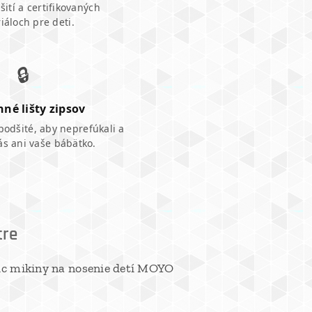
ití a certifikovaných
iáloch pre deti.
🔒
né lišty zipsov
podšité, aby neprefúkali a
vás ani vaše bábätko.
tre
ic mikiny na nosenie detí MOYO