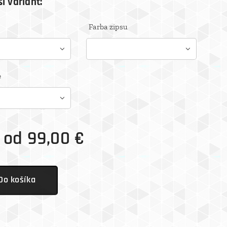
i variant:
Farba zipsu
e
 od
99,00
€
Do košíka