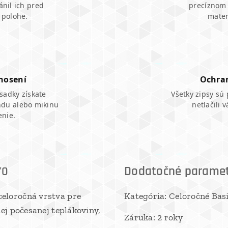
ánil ich pred
precíznom š
 polohe.
mater
 nosení
Ochran
sadky získate
Všetky zipsy sú 
ndu alebo mikinu
netlačili 
enie.
Dodatočné parame
YO
eloročná vrstva pre
Kategória: Celoročné Bas
ej počesanej teplákoviny,
Záruka: 2 roky