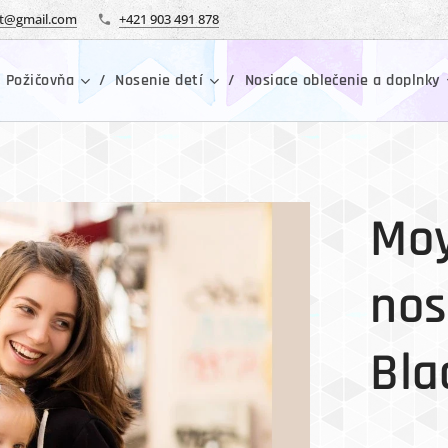
tt@gmail.com
+421 903 491 878
 Požičovňa
Nosenie detí
Nosiace oblečenie a doplnky
Moy
nos
Bla