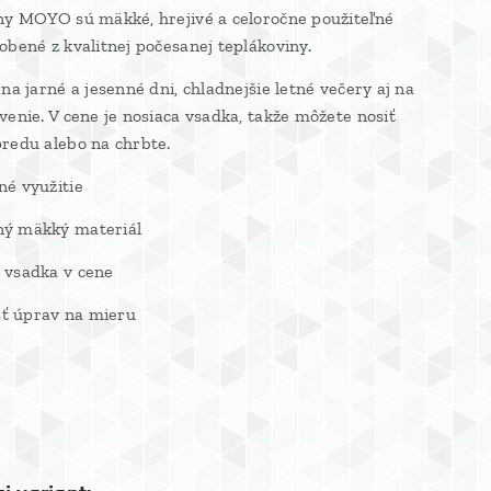
ny MOYO sú mäkké, hrejivé a celoročne použiteľné
obené z kvalitnej počesanej teplákoviny.
na jarné a jesenné dni, chladnejšie letné večery aj na
venie. V cene je nosiaca vsadka, takže môžete nosiť
redu alebo na chrbte.
é využitie
ý mäkký materiál
 vsadka v cene
 úprav na mieru