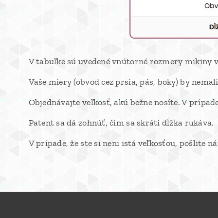
V tabuľke sú uvedené vnútorné rozmery mikiny v
Vaše miery (obvod cez prsia, pás, boky) by nema
Objednávajte veľkosť, akú bežne nosíte. V prípad
Patent sa dá zohnúť, čím sa skráti dĺžka rukáva.
V prípade, že ste si neni istá veľkosťou, pošli