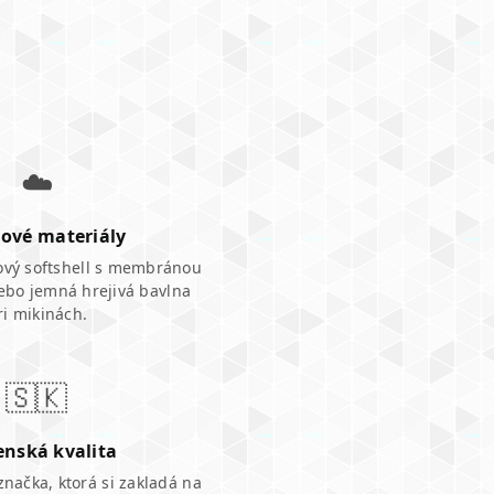
☁️
ové materiály
vový softshell s membránou
ebo jemná hrejivá bavlna
ri mikinách.
🇸🇰
enská kvalita
značka, ktorá si zakladá na