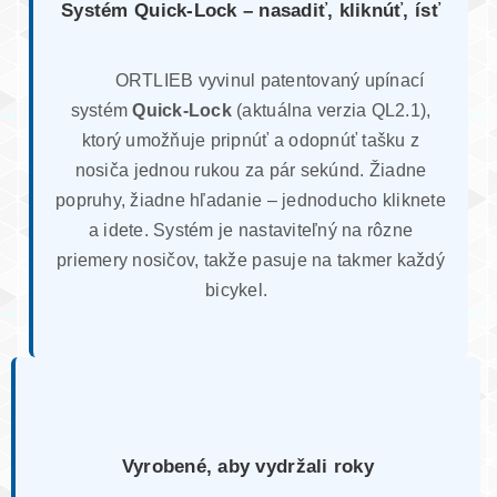
Systém Quick-Lock – nasadiť, kliknúť, ísť
ORTLIEB vyvinul patentovaný upínací
systém
Quick-Lock
(aktuálna verzia QL2.1),
ktorý umožňuje pripnúť a odopnúť tašku z
nosiča jednou rukou za pár sekúnd. Žiadne
popruhy, žiadne hľadanie – jednoducho kliknete
a idete. Systém je nastaviteľný na rôzne
priemery nosičov, takže pasuje na takmer každý
bicykel.
Vyrobené, aby vydržali roky