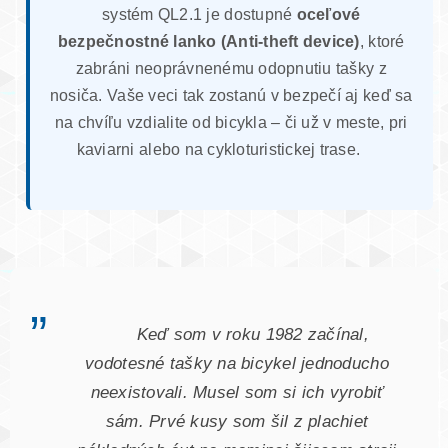
systém QL2.1 je dostupné
oceľové
bezpečnostné lanko (Anti-theft device)
, ktoré
zabráni neoprávnenému odopnutiu tašky z
nosiča. Vaše veci tak zostanú v bezpečí aj keď sa
na chvíľu vzdialite od bicykla – či už v meste, pri
kaviarni alebo na cykloturistickej trase.
„
Keď som v roku 1982 začínal,
vodotesné tašky na bicykel jednoducho
neexistovali. Musel som si ich vyrobiť
sám. Prvé kusy som šil z plachiet