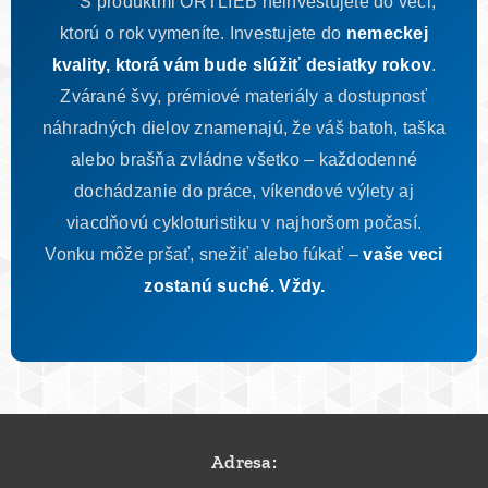
S produktmi ORTLIEB neinvestujete do veci,
ktorú o rok vymeníte. Investujete do
nemeckej
kvality, ktorá vám bude slúžiť desiatky rokov
.
Zvárané švy, prémiové materiály a dostupnosť
náhradných dielov znamenajú, že váš batoh, taška
alebo brašňa zvládne všetko – každodenné
dochádzanie do práce, víkendové výlety aj
viacdňovú cykloturistiku v najhoršom počasí.
Vonku môže pršať, snežiť alebo fúkať –
vaše veci
zostanú suché. Vždy.
Adresa: