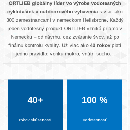
ORTLIEB globálny líder vo výrobe vodotesných
cyklotašiek a outdoorového vybavenia
s viac ako
300 zamestnancami v nemeckom Heilsbrone. Každý
jeden vodotesný produkt ORTLIEB vzniká priamo v
Nemecku – od návrhu, cez zváranie švov, až po
finálnu kontrolu kvality. Už viac ako
40 rokov
platí
jedno pravidlo: vonku mokro, vnútri sucho.
40+
100 %
rokov skúseností
vodotesnosť