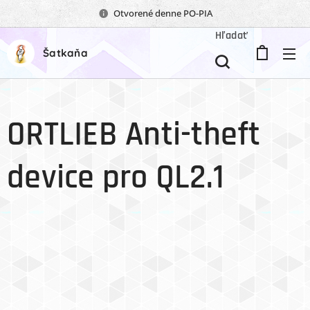
Otvorené denne PO-PIA
Hľadať
Šatkaňa
ORTLIEB Anti-theft
device pro QL2.1