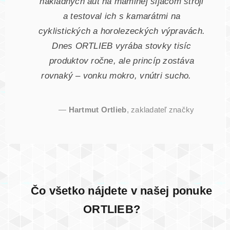
nákladných áut na maminej šijacom stroji
a testoval ich s kamarátmi na
cyklistických a horolezeckých výpravách.
Dnes ORTLIEB vyrába stovky tisíc
produktov ročne, ale princíp zostáva
rovnaký – vonku mokro, vnútri sucho.
—
Hartmut Ortlieb
, zakladateľ značky
Čo všetko nájdete v našej ponuke
ORTLIEB?