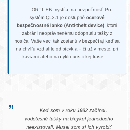
ORTLIEB myslí aj na bezpečnosť. Pre
systém QL2.1 je dostupné
oceľové
bezpečnostné lanko (Anti-theft device)
, ktoré
zabráni neoprávnenému odopnutiu tašky z
nosiča. Vaše veci tak zostanú v bezpečí aj keď sa
na chvíľu vzdialite od bicykla – či už v meste, pri
kaviarni alebo na cykloturistickej trase.
„
Keď som v roku 1982 začínal,
vodotesné tašky na bicykel jednoducho
neexistovali. Musel som si ich vyrobiť