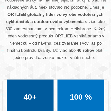
nákladných áut, neexistovalo nič podobné. Dnes je
ORTLIEB globálny líder vo výrobe vodotesných
cyklotašiek a outdoorového vybavenia
s viac ako
300 zamestnancami v nemeckom Heilsbrone. Každý
jeden vodotesný produkt ORTLIEB vzniká priamo v
Nemecku – od návrhu, cez zváranie švov, až po
finálnu kontrolu kvality. Už viac ako
40 rokov
platí
jedno pravidlo: vonku mokro, vnútri sucho.
40+
100 %