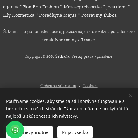
*
*
*
*
agency
Bon Bon Fashion
Masazeprebabatka
joga.domi
*
*
Lily Kozmetika
Poradkyňa Majuš
Potraviny Ľubka
Šatkaňa – ergonomické nosiče, požičovňa, cyklovozíky a poradenstvo
pre aktívne rodiny v Trnave.
Copyright © 2026
Šatkaňa
. Všetky práva vyhradené
Ochrana súkromia
Cookies
Používame cookies, aby sme zaistili správne fungovanie a
Mena
bezpečnosť našich stránok. Tým vám môžeme poskytnúť tú
EUR €
CZK Kč
najlepšiu skúsenosť z ich návštevy.
Do košíka
Prijať nevyhnutné
Prijať všetko