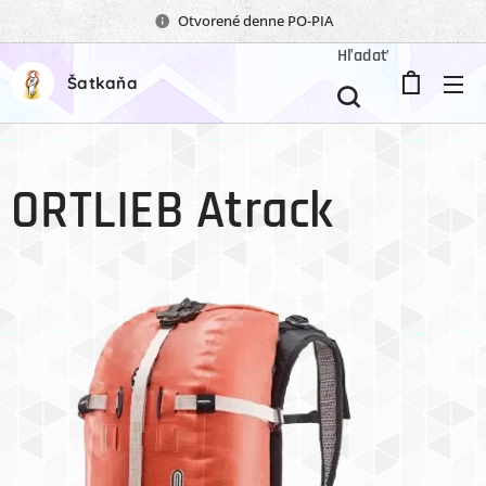
Otvorené denne PO-PIA
Hľadať
Šatkaňa
ORTLIEB Atrack