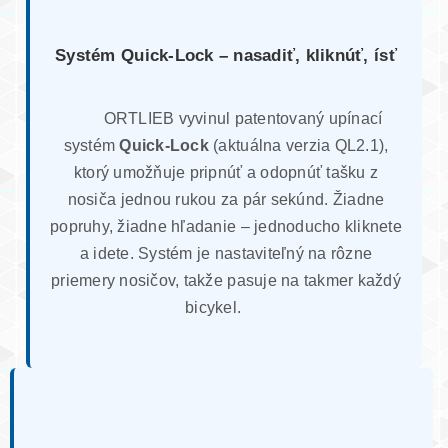
Systém Quick-Lock – nasadiť, kliknúť, ísť
ORTLIEB vyvinul patentovaný upínací
systém
Quick-Lock
(aktuálna verzia QL2.1),
ktorý umožňuje pripnúť a odopnúť tašku z
nosiča jednou rukou za pár sekúnd. Žiadne
popruhy, žiadne hľadanie – jednoducho kliknete
a idete. Systém je nastaviteľný na rôzne
priemery nosičov, takže pasuje na takmer každý
bicykel.