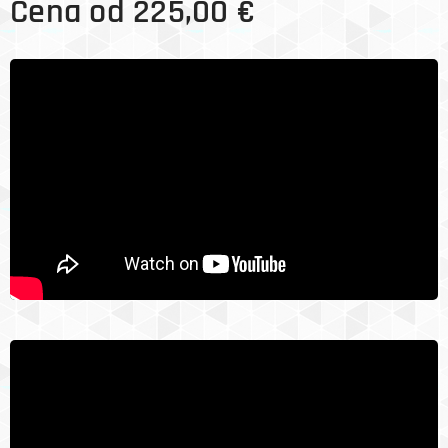
Cena od
225,00
€