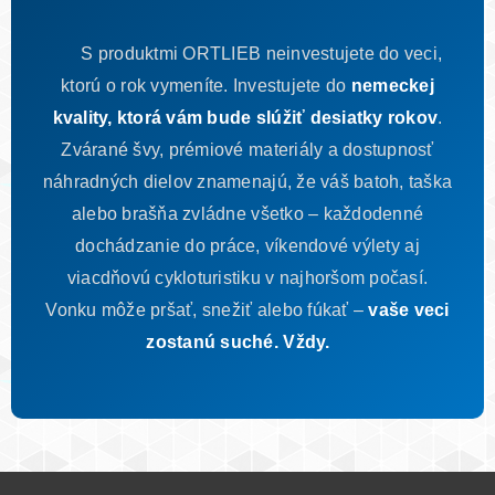
S produktmi ORTLIEB neinvestujete do veci,
ktorú o rok vymeníte. Investujete do
nemeckej
kvality, ktorá vám bude slúžiť desiatky rokov
.
Zvárané švy, prémiové materiály a dostupnosť
náhradných dielov znamenajú, že váš batoh, taška
alebo brašňa zvládne všetko – každodenné
dochádzanie do práce, víkendové výlety aj
viacdňovú cykloturistiku v najhoršom počasí.
Vonku môže pršať, snežiť alebo fúkať –
vaše veci
zostanú suché. Vždy.