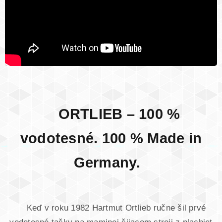
ORTLIEB – 100 %
vodotesné. 100 % Made in
Germany.
Keď v roku 1982 Hartmut Ortlieb ručne šil prvé
vodotesné tašky na maminej šijacom stroji z plachiet