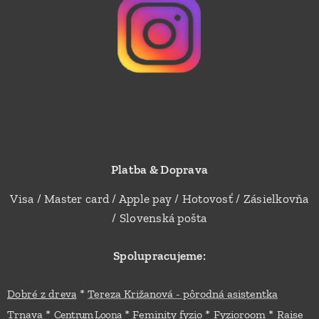
Platba & Doprava
Visa / Master card / Apple pay / Hotovosť / Zásielkovňa
/ Slovenská pošta
Spolupracujeme:
*
Dobré z dreva
Tereza Križanová - pôrodná asistentka
*
*
*
*
Trnava
Feminity fyzio
Fyzioroom
Raise
Centrum Loona