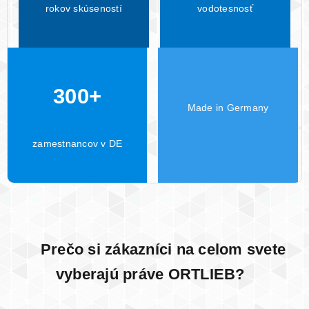
rokov skúseností
vodotesnosť
300+
Made in Germany
zamestnancov v DE
Prečo si zákazníci na celom svete
vyberajú práve ORTLIEB?