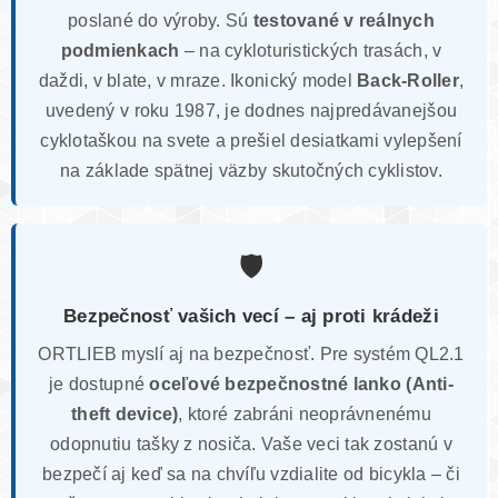
poslané do výroby. Sú
testované v reálnych
podmienkach
– na cykloturistických trasách, v
daždi, v blate, v mraze. Ikonický model
Back-Roller
,
uvedený v roku 1987, je dodnes najpredávanejšou
cyklotaškou na svete a prešiel desiatkami vylepšení
na základe spätnej väzby skutočných cyklistov.
🛡️
Bezpečnosť vašich vecí – aj proti krádeži
ORTLIEB myslí aj na bezpečnosť. Pre systém QL2.1
je dostupné
oceľové bezpečnostné lanko (Anti-
theft device)
, ktoré zabráni neoprávnenému
odopnutiu tašky z nosiča. Vaše veci tak zostanú v
bezpečí aj keď sa na chvíľu vzdialite od bicykla – či