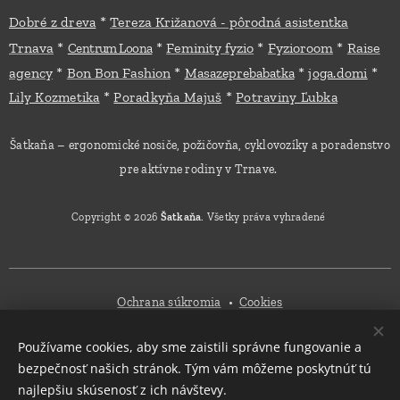
*
Dobré z dreva
Tereza Križanová - pôrodná asistentka
*
*
*
*
Trnava
Feminity fyzio
Fyzioroom
Raise
Centrum Loona
*
*
*
*
agency
Bon Bon Fashion
Masazeprebabatka
joga.domi
*
*
Lily Kozmetika
Poradkyňa Majuš
Potraviny Ľubka
Šatkaňa – ergonomické nosiče, požičovňa, cyklovozíky a poradenstvo
pre aktívne rodiny v Trnave.
Copyright © 2026
Šatkaňa
. Všetky práva vyhradené
Ochrana súkromia
Cookies
Používame cookies, aby sme zaistili správne fungovanie a
Mena
bezpečnosť našich stránok. Tým vám môžeme poskytnúť tú
EUR €
CZK Kč
najlepšiu skúsenosť z ich návštevy.