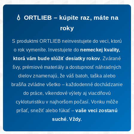
💧 ORTLIEB – kúpite raz, máte na
roky
S produktmi ORTLIEB neinvestujete do veci, ktorú
o rok vymeníte. Investujete do
nemeckej kvality,
ktorá vám bude slúžiť desiatky rokov
. Zvárané
švy, prémiové materiály a dostupnosť náhradných
dielov znamenajú, že váš batoh, taška alebo
brašňa zvládne všetko – každodenné dochádzanie
do práce, víkendové výlety aj viacdňovú
cykloturistiku v najhoršom počasí. Vonku môže
pršať, snežiť alebo fúkať –
vaše veci zostanú
suché. Vždy.