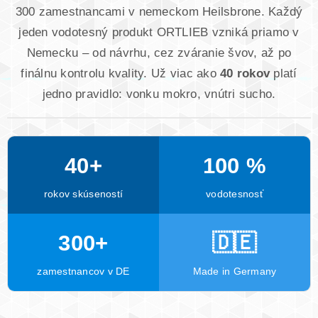
300 zamestnancami v nemeckom Heilsbrone. Každý
jeden vodotesný produkt ORTLIEB vzniká priamo v
Nemecku – od návrhu, cez zváranie švov, až po
finálnu kontrolu kvality. Už viac ako
40 rokov
platí
jedno pravidlo: vonku mokro, vnútri sucho.
40+
100 %
rokov skúseností
vodotesnosť
300+
🇩🇪
zamestnancov v DE
Made in Germany