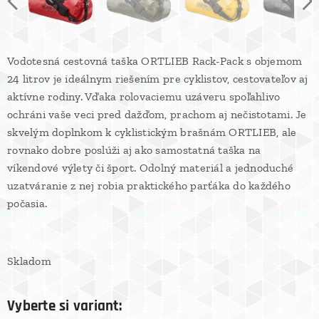
Vodotesná cestovná taška ORTLIEB Rack-Pack s objemom
24 litrov je ideálnym riešením pre cyklistov, cestovateľov aj
aktívne rodiny. Vďaka rolovaciemu uzáveru spoľahlivo
ochráni vaše veci pred dažďom, prachom aj nečistotami. Je
skvelým doplnkom k cyklistickým brašnám ORTLIEB, ale
rovnako dobre poslúži aj ako samostatná taška na
víkendové výlety či šport. Odolný materiál a jednoduché
uzatváranie z nej robia praktického parťáka do každého
počasia.
Skladom
Vyberte si variant: