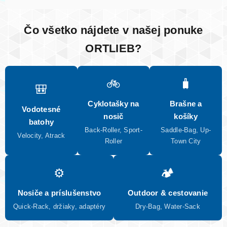
Čo všetko nájdete v našej ponuke
ORTLIEB?
🚲
🧳
🎒
Cyklotašky na
Brašne a
Vodotesné
nosič
košíky
batohy
Back-Roller, Sport-
Saddle-Bag, Up-
Velocity, Atrack
Roller
Town City
⚙️
🏕️
Nosiče a príslušenstvo
Outdoor & cestovanie
Quick-Rack, držiaky, adaptéry
Dry-Bag, Water-Sack