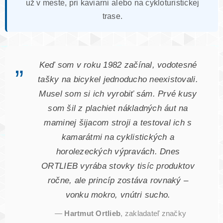
už v meste, pri kaviarni alebo na cykloturistickej
trase.
„
Keď som v roku 1982 začínal, vodotesné
tašky na bicykel jednoducho neexistovali.
Musel som si ich vyrobiť sám. Prvé kusy
som šil z plachiet nákladných áut na
maminej šijacom stroji a testoval ich s
kamarátmi na cyklistických a
horolezeckých výpravách. Dnes
ORTLIEB vyrába stovky tisíc produktov
ročne, ale princíp zostáva rovnaký –
vonku mokro, vnútri sucho.
—
Hartmut Ortlieb
, zakladateľ značky