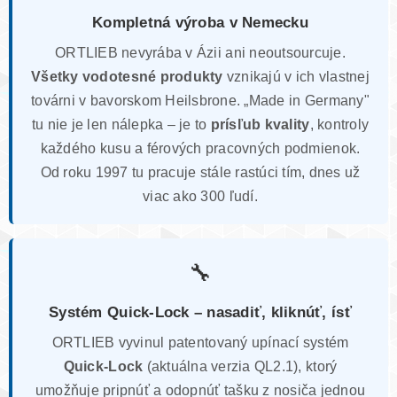
Kompletná výroba v Nemecku
ORTLIEB nevyrába v Ázii ani neoutsourcuje.
Všetky vodotesné produkty
vznikajú v ich vlastnej
továrni v bavorskom Heilsbrone. „Made in Germany"
tu nie je len nálepka – je to
prísľub kvality
, kontroly
každého kusu a férových pracovných podmienok.
Od roku 1997 tu pracuje stále rastúci tím, dnes už
viac ako 300 ľudí.
🔧
Systém Quick-Lock – nasadiť, kliknúť, ísť
ORTLIEB vyvinul patentovaný upínací systém
Quick-Lock
(aktuálna verzia QL2.1), ktorý
umožňuje pripnúť a odopnúť tašku z nosiča jednou