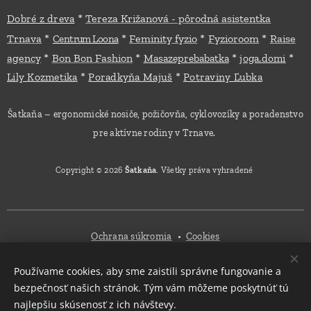
*
Dobré z dreva
Tereza Križanová - pôrodná asistentka
*
*
*
*
Trnava
Feminity fyzio
Fyzioroom
Raise
Centrum Loona
*
*
*
*
agency
Bon Bon Fashion
Masazeprebabatka
joga.domi
*
*
Lily Kozmetika
Poradkyňa Majuš
Potraviny Ľubka
Šatkaňa – ergonomické nosiče, požičovňa, cyklovozíky a poradenstvo
pre aktívne rodiny v Trnave.
Copyright © 2026
Šatkaňa
. Všetky práva vyhradené
Ochrana súkromia
Cookies
Používame cookies, aby sme zaistili správne fungovanie a
Mena
bezpečnosť našich stránok. Tým vám môžeme poskytnúť tú
EUR €
CZK Kč
najlepšiu skúsenosť z ich návštevy.