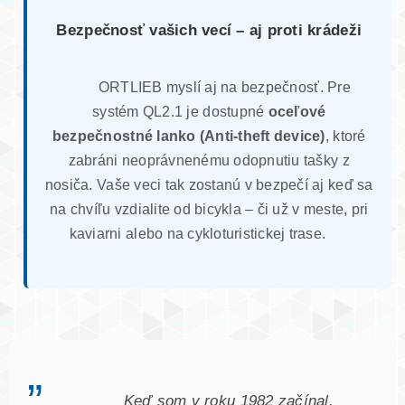
Bezpečnosť vašich vecí – aj proti krádeži
ORTLIEB myslí aj na bezpečnosť. Pre
systém QL2.1 je dostupné
oceľové
bezpečnostné lanko (Anti-theft device)
, ktoré
zabráni neoprávnenému odopnutiu tašky z
nosiča. Vaše veci tak zostanú v bezpečí aj keď sa
na chvíľu vzdialite od bicykla – či už v meste, pri
kaviarni alebo na cykloturistickej trase.
„
Keď som v roku 1982 začínal,