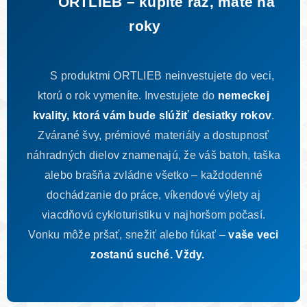
ORTLIEB – kúpite raz, máte na
roky
S produktmi ORTLIEB neinvestujete do veci,
ktorú o rok vymeníte. Investujete do
nemeckej
kvality, ktorá vám bude slúžiť desiatky rokov
.
Zvárané švy, prémiové materiály a dostupnosť
náhradných dielov znamenajú, že váš batoh, taška
alebo brašňa zvládne všetko – každodenné
dochádzanie do práce, víkendové výlety aj
viacdňovú cykloturistiku v najhoršom počasí.
Vonku môže pršať, snežiť alebo fúkať –
vaše veci
zostanú suché. Vždy.