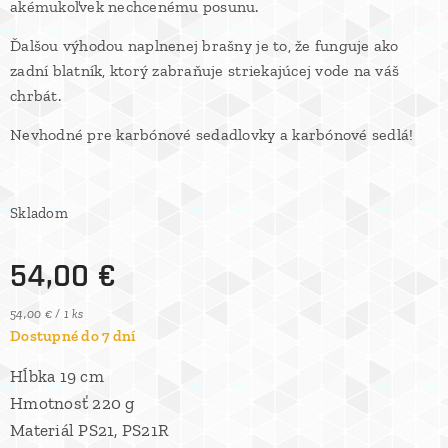
akémukoľvek nechcenému posunu.
Ďalšou výhodou naplnenej brašny je to, že funguje ako
zadní blatník, ktorý zabraňuje striekajúcej vode na váš
chrbát.
Nevhodné pre karbónové sedadlovky a karbónové sedlá!
Skladom
54,00
€
54,00 € / 1 ks
Dostupné do 7 dní
Hĺbka 19 cm
Hmotnosť 220 g
Materiál PS21, PS21R