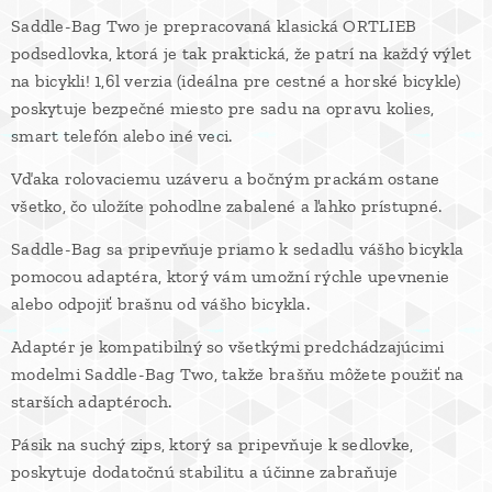
Saddle-Bag Two je prepracovaná klasická ORTLIEB
podsedlovka, ktorá je tak praktická, že patrí na každý výlet
na bicykli! 1,6l verzia (ideálna pre cestné a horské bicykle)
poskytuje bezpečné miesto pre sadu na opravu kolies,
smart telefón alebo iné veci.
Vďaka rolovaciemu uzáveru a bočným prackám ostane
všetko, čo uložíte pohodlne zabalené a ľahko prístupné.
Saddle-Bag sa pripevňuje priamo k sedadlu vášho bicykla
pomocou adaptéra, ktorý vám umožní rýchle upevnenie
alebo odpojiť brašnu od vášho bicykla.
Adaptér je kompatibilný so všetkými predchádzajúcimi
modelmi Saddle-Bag Two, takže brašňu môžete použiť na
starších adaptéroch.
Pásik na suchý zips, ktorý sa pripevňuje k sedlovke,
poskytuje dodatočnú stabilitu a účinne zabraňuje