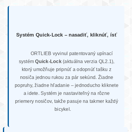
Systém Quick-Lock – nasadiť, kliknúť, ísť
ORTLIEB vyvinul patentovaný upínací
systém
Quick-Lock
(aktuálna verzia QL2.1),
ktorý umožňuje pripnúť a odopnúť tašku z
nosiča jednou rukou za pár sekúnd. Žiadne
popruhy, žiadne hľadanie – jednoducho kliknete
a idete. Systém je nastaviteľný na rôzne
priemery nosičov, takže pasuje na takmer každý
bicykel.