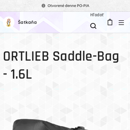
Otvorené denne PO-PIA
Hľadať
Šatkaňa
ORTLIEB Saddle-Bag
- 1.6L