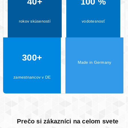
40+
100 %
rokov skúseností
vodotesnosť
300+
Made in Germany
zamestnancov v DE
Prečo si zákazníci na celom svete