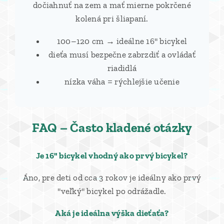
dočiahnuť na zem a mať mierne pokrčené
kolená pri šliapaní.
100–120 cm → ideálne 16" bicykel
dieťa musí bezpečne zabrzdiť a ovládať
riadidlá
nízka váha = rýchlejšie učenie
FAQ – Často kladené otázky
Je 16" bicykel vhodný ako prvý bicykel?
Áno, pre deti od cca 3 rokov je ideálny ako prvý
"veľký" bicykel po odrážadle.
Aká je ideálna výška dieťaťa?