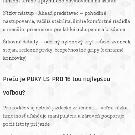
ľahšom teréne a plynulého odvaľovania na asfalte
Nízky nástup + Ahead predstavec – pohodlné
nastupovanie, väčšia stabilita, širšie komfortné riadidlá
s menším priemerom pre ľahké uchopenie a brzdenie
Šikovné detaily – odolný nylonový kryt reťaze, zvonček,
stojan, reflexné prvky, bezpečnostné gripy (ochranné
koncovky)
Prečo je PUKY LS-PRO 16 tou najlepšou
voľbou?
Pre rodičov aj detské jazdecké zručnosti – veľmi nízka
hmotnosť uľahčuje manipuláciu a zároveň podporuje
pocit istoty pri jazde