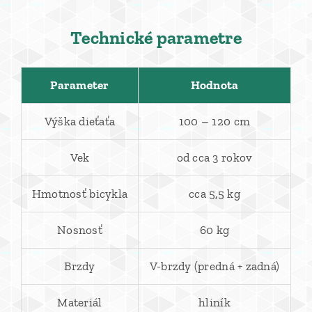
Technické parametre
Parameter
Hodnota
Výška dieťaťa
100 – 120 cm
Vek
od cca 3 rokov
Hmotnosť bicykla
cca 5,5 kg
Nosnosť
60 kg
Brzdy
V-brzdy (predná + zadná)
Materiál
hliník