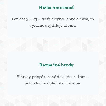
🚴‍♂️ Nízka hmotnosť
Len cca 5,5 kg – dieťa bicykel ľahko ovláda, čo
výrazne urýchľuje učenie.
🛑 Bezpečné brzdy
V-brzdy prispôsobené detským rukám –
jednoduché a plynulé brzdenie.