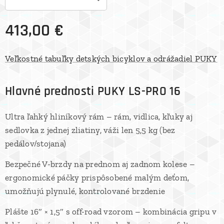
413,00
€
Veľkostné tabuľky detských bicyklov a odrážadiel PUKY
Hlavné prednosti PUKY LS-PRO 16
Ultra ľahký hliníkový rám – rám, vidlica, kľuky aj
sedlovka z jednej zliatiny, váži len 5,5 kg (bez
pedálov/stojana)
Bezpečné V-brzdy na prednom aj zadnom kolese –
ergonomické páčky prispôsobené malým deťom,
umožňujú plynulé, kontrolované brzdenie
Plášte 16″ × 1,5″ s off-road vzorom – kombinácia gripu v