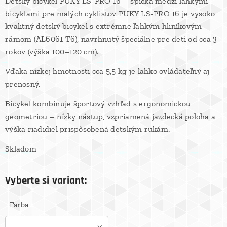
Detský bicykel PUKY LS-PRO 16 – špička medzi ľahkými
bicyklami pre malých cyklistov PUKY LS-PRO 16 je vysoko
kvalitný detský bicykel s extrémne ľahkým hliníkovým
rámom (AL6061 T6), navrhnutý špeciálne pre deti od cca 3
rokov (výška 100–120 cm).
Vďaka nízkej hmotnosti cca 5,5 kg je ľahko ovládateľný aj
PUKY LS-PRO 16
prenosný.
Bicykel kombinuje športový vzhľad s ergonomickou
geometriou – nízky nástup, vzpriamená jazdecká poloha a
výška riadidiel prispôsobená detským rukám.
Skladom
Vyberte si variant:
Farba