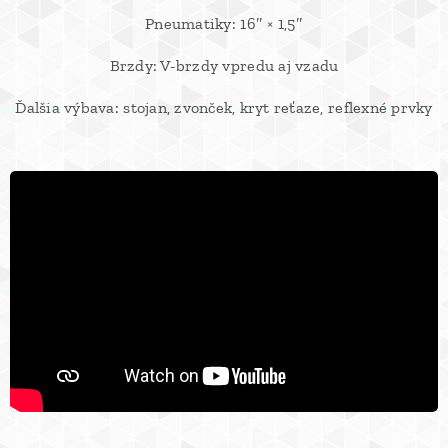
Pneumatiky: 16″ × 1,5″
Brzdy: V-brzdy vpredu aj vzadu
Ďalšia výbava: stojan, zvonček, kryt reťaze, reflexné prvky