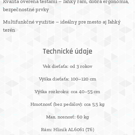
Kvalita overená testami – ľahký rám, dobrá ergonómia,
bezpečnostné prvky
Multifunkčné využitie – ideálny pre mesto aj ľahký
terén
Technické údaje
Vek dieťaťa: od 3 rokov
Výška dieťaťa: 100–120 cm
Výška rozkroku: cca 40–55 cm
Hmotnosť (bez pedálov): cca 5,5 kg
Max. nosnosť: 60 kg
Rám: Hliník AL6061 (T6)