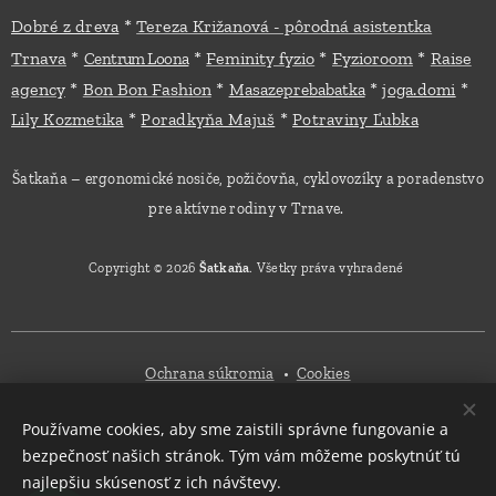
*
Dobré z dreva
Tereza Križanová - pôrodná asistentka
*
*
*
*
Trnava
Feminity fyzio
Fyzioroom
Raise
Centrum Loona
*
*
*
*
agency
Bon Bon Fashion
Masazeprebabatka
joga.domi
*
*
Lily Kozmetika
Poradkyňa Majuš
Potraviny Ľubka
Šatkaňa – ergonomické nosiče, požičovňa, cyklovozíky a poradenstvo
pre aktívne rodiny v Trnave.
Copyright © 2026
Šatkaňa
. Všetky práva vyhradené
Ochrana súkromia
Cookies
Používame cookies, aby sme zaistili správne fungovanie a
Mena
bezpečnosť našich stránok. Tým vám môžeme poskytnúť tú
EUR €
CZK Kč
najlepšiu skúsenosť z ich návštevy.