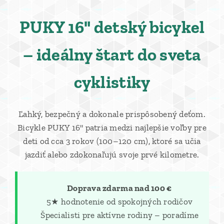
PUKY 16" detský bicykel
– ideálny štart do sveta
cyklistiky
Ľahký, bezpečný a dokonale prispôsobený deťom.
Bicykle PUKY 16" patria medzi najlepšie voľby pre
deti od cca 3 rokov (100–120 cm), ktoré sa učia
jazdiť alebo zdokonaľujú svoje prvé kilometre.
🚚 Doprava zdarma nad 100 €
⭐ 5★ hodnotenie od spokojných rodičov
👨‍👩‍👧 Špecialisti pre aktívne rodiny – poradíme