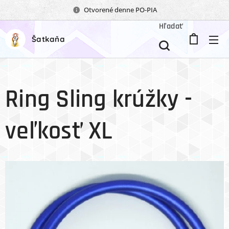
Otvorené denne PO-PIA
Hľadať
Šatkaňa
Ring Sling krúžky -
veľkosť XL