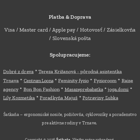
Platba & Doprava
Visa / Master card / Apple pay / Hotovosť / Zásielkovňa
/ Slovenská pošta
Spolupracujeme:
*
Dobré z dreva
Tereza Križanová - pôrodná asistentka
*
*
*
*
Trnava
Feminity fyzio
Fyzioroom
Raise
Centrum Loona
*
*
*
*
agency
Bon Bon Fashion
Masazeprebabatka
joga.domi
*
*
Lily Kozmetika
Poradkyňa Majuš
Potraviny Ľubka
Šatkaňa – ergonomické nosiče, požičovňa, cyklovozíky a poradenstvo
pre aktívne rodiny v Trnave.
Copyright © 2026
Šatkaňa
. Všetky práva vyhradené