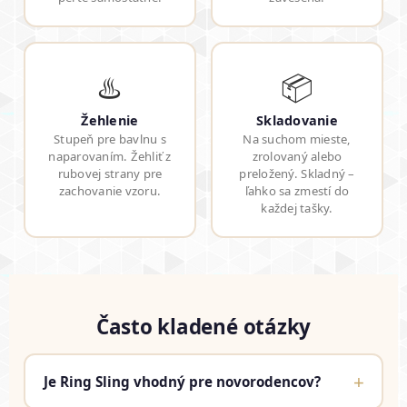
♨️
📦
Žehlenie
Skladovanie
Stupeň pre bavlnu s
Na suchom mieste,
naparovaním. Žehliť z
zrolovaný alebo
rubovej strany pre
preložený. Skladný –
zachovanie vzoru.
ľahko sa zmestí do
každej tašky.
Často kladené otázky
+
Je Ring Sling vhodný pre novorodencov?