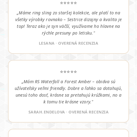
⭐⭐⭐⭐⭐
„Máme ring sling zo staršej kolekcie, ale platí to na
všetky výrobky rovnako – Sestrice dizajny a kvalita je
top! Teraz ako je syn väčší, využívame ho hlavne na
rýchle presuny po letisku."
LESANA · OVERENÁ RECENZIA
⭐⭐⭐⭐⭐
„Mám RS Waterfall a Forest Amber – obidva sú
užívateľsky veľmi friendly. Dobre a ľahko sa dotahujú,
unesú toho dosť, krásne sa pretahujú krúžkami, no a
k tomu tie krásne vzory."
SARAH.ENDELOVA · OVERENÁ RECENZIA