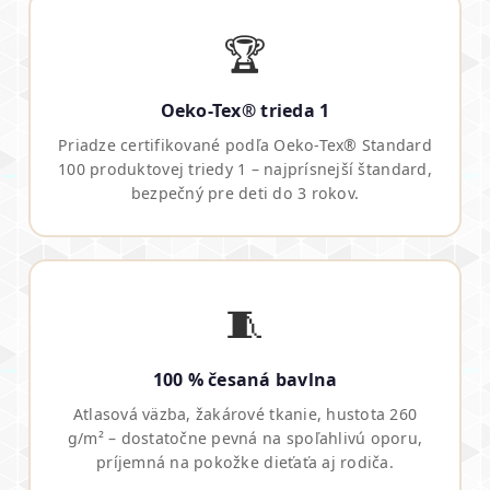
🏆
Oeko-Tex® trieda 1
Priadze certifikované podľa Oeko-Tex® Standard
100 produktovej triedy 1 – najprísnejší štandard,
bezpečný pre deti do 3 rokov.
🧵
100 % česaná bavlna
Atlasová väzba, žakárové tkanie, hustota 260
g/m² – dostatočne pevná na spoľahlivú oporu,
príjemná na pokožke dieťaťa aj rodiča.