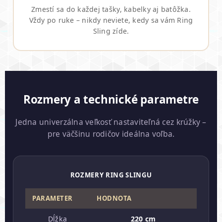
Zmestí sa do každej tašky, kabelky aj batôžka.
Vždy po ruke – nikdy neviete, kedy sa vám Ring
Sling zíde.
Rozmery a technické parametre
Jedna univerzálna veľkosť nastaviteľná cez krúžky –
pre väčšinu rodičov ideálna voľba.
ROZMERY RING SLINGU
PARAMETER
HODNOTA
Dĺžka
220 cm