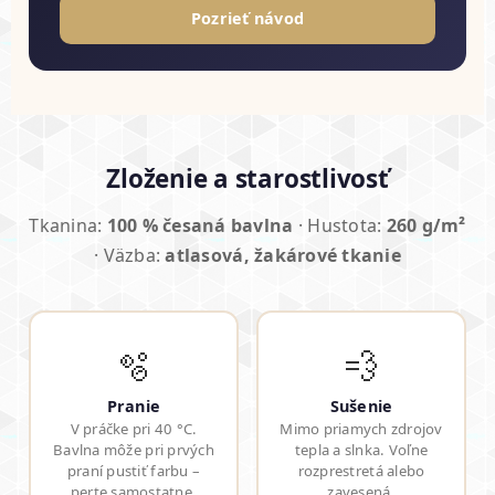
Pozrieť návod
Zloženie a starostlivosť
Tkanina:
100 % česaná bavlna
· Hustota:
260 g/m²
· Väzba:
atlasová, žakárové tkanie
🫧
💨
Pranie
Sušenie
V práčke pri 40 °C.
Mimo priamych zdrojov
Bavlna môže pri prvých
tepla a slnka. Voľne
praní pustiť farbu –
rozprestretá alebo
perte samostatne.
zavesená.