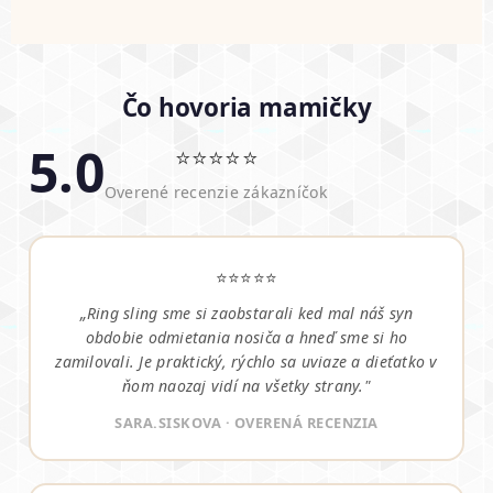
Čo hovoria mamičky
5.0
⭐⭐⭐⭐⭐
Overené recenzie zákazníčok
⭐⭐⭐⭐⭐
„Ring sling sme si zaobstarali ked mal náš syn
obdobie odmietania nosiča a hneď sme si ho
zamilovali. Je praktický, rýchlo sa uviaze a dieťatko v
ňom naozaj vidí na všetky strany."
SARA.SISKOVA · OVERENÁ RECENZIA