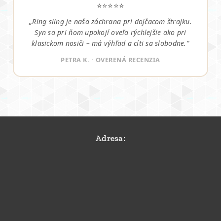
⭐⭐⭐⭐⭐
„Ring sling je naša záchrana pri dojčacom štrajku.
Syn sa pri ňom upokojí oveľa rýchlejšie ako pri
klasickom nosiči – má výhľad a cíti sa slobodne."
PETRA K. · OVERENÁ RECENZIA
Adresa: