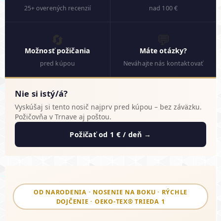
25+ overených recenzií
nad 100 €
🔄
💬
Možnosť požičania
Máte otázky?
pred kúpou
Neváhajte nás kontaktovať
Nie si istý/á?
Vyskúšaj si tento nosič najprv pred kúpou – bez záväzku.
Požičovňa v Trnave aj poštou.
Požičať od 1 € / deň →
OD NARODENIA · NOSENIE NA BOKU · RÝCHLE
DOJČENIE · OEKO-TEX® TRIEDA 1