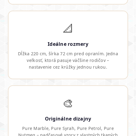
📐
Ideálne rozmery
Dĺžka 220 cm, šírka 72 cm pred opraním. Jedna
veľkosť, ktorá pasuje väčšine rodičov –
nastavenie cez krúžky jednou rukou.
🎨
Originálne dizajny
Pure Marble, Pure Syrah, Pure Petrol, Pure
Nutmeg – nadčasové vzory z vlastných tkaných