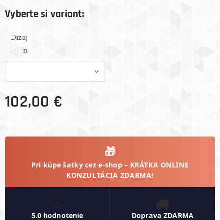
Vyberte si variant:
Dizaj
n
102,00
€
🎁
Pri kúpe šatky cez e-shop –
KRÁTKA ONLINE
KONZULTÁCIA ZDARMA!
⭐
🚚
5.0 hodnotenie
Doprava ZDARMA