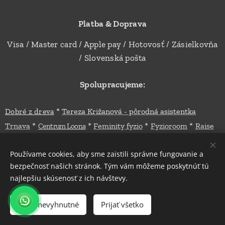
Platba & Doprava
Visa / Master card / Apple pay / Hotovosť / Zásielkovňa
/ Slovenská pošta
Spolupracujeme:
*
Dobré z dreva
Tereza Križanová - pôrodná asistentka
*
*
*
*
Trnava
Feminity fyzio
Fyzioroom
Raise
Centrum Loona
*
*
*
*
agency
Bon Bon Fashion
Masazeprebabatka
joga.domi
*
*
Lily Kozmetika
Poradkyňa Majuš
Potraviny Ľubka
Používame cookies, aby sme zaistili správne fungovanie a
bezpečnosť našich stránok. Tým vám môžeme poskytnúť tú
najlepšiu skúsenosť z ich návštevy.
Šatkaňa – ergonomické nosiče, požičovňa, cyklovozíky a poradenstvo
pre aktívne rodiny v Trnave.
Do košíka
Prijať nevyhnutné
Prijať všetko
Copyright © 2026
Šatkaňa
. Všetky práva vyhradené