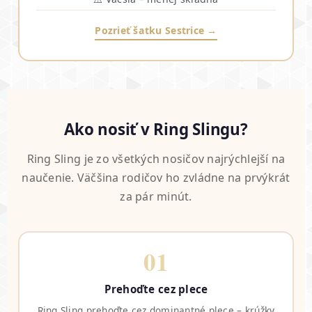
Pozrieť šatku Sestrice →
Ako nosiť v Ring Slingu?
Ring Sling je zo všetkých nosičov najrýchlejší na
naučenie. Väčšina rodičov ho zvládne na prvýkrát
za pár minút.
01
Prehoďte cez plece
Ring Sling prehoďte cez dominantné plece – krúžky