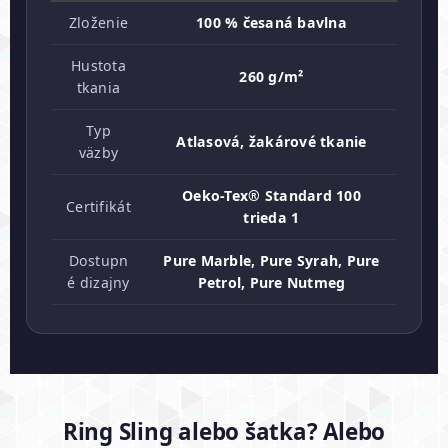
Zloženie
100 % česaná bavlna
Hustota
260 g/m²
tkania
Typ
Atlasová, žakárové tkanie
väzby
Oeko-Tex® Standard 100
Certifikát
trieda 1
Dostupn
Pure Marble, Pure Syrah, Pure
é dizajny
Petrol, Pure Nutmeg
Ring Sling alebo šatka? Alebo