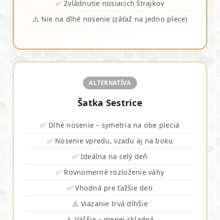
✅ Zvládnutie nosiacich štrajkov
⚠️ Nie na dlhé nosenie (záťaž na jedno plece)
ALTERNATÍVA
Šatka Sestrice
✅ Dlhé nosenie – symetria na obe pleciá
✅ Nosenie vpredu, vzadu aj na boku
✅ Ideálna na celý deň
✅ Rovnomerné rozloženie váhy
✅ Vhodná pre ťažšie deti
⚠️ Viazanie trvá dlhšie
⚠️ Väčšia – menej skladná