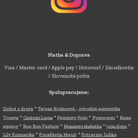
Platba & Doprava
Visa / Master card / Apple pay / Hotovosť / Zásielkovňa
/ Slovenská pošta
Spolupracujeme:
*
Dobré z dreva
Tereza Križanová - pôrodná asistentka
*
*
*
*
Trnava
Feminity fyzio
Fyzioroom
Raise
Centrum Loona
*
*
*
*
agency
Bon Bon Fashion
Masazeprebabatka
joga.domi
*
*
Lily Kozmetika
Poradkyňa Majuš
Potraviny Ľubka