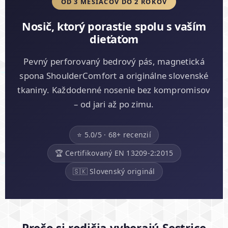
OD 3 MESIACOV DO 2 ROKOV
Nosič, ktorý porastie spolu s vaším
dieťaťom
Pevný perforovaný bedrový pás, magnetická
spona ShoulderComfort a originálne slovenské
tkaniny. Každodenné nosenie bez kompromisov
– od jari až po zimu.
⭐ 5.0/5 · 68+ recenzií
🏆 Certifikovaný EN 13209-2:2015
🇸🇰 Slovenský originál