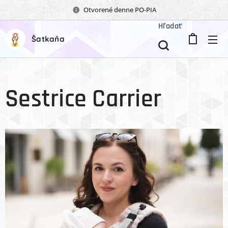
Otvorené denne PO-PIA
Hľadať
Šatkaňa
Sestrice Carrier