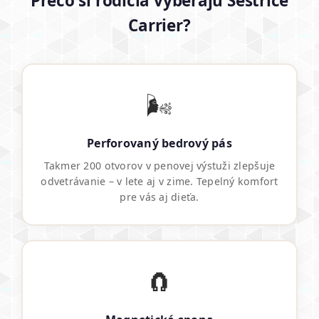
Prečo si rodičia vyberajú Sestrice
Carrier?
🌬️
Perforovaný bedrový pás
Takmer 200 otvorov v penovej výstuži zlepšuje
odvetrávanie – v lete aj v zime. Tepelný komfort
pre vás aj dieťa.
🧲