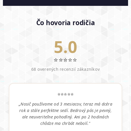
Čo hovoria rodičia
5.0
⭐⭐⭐⭐⭐
68 overených recenzií zákazníkov
⭐⭐⭐⭐⭐
„Nosič používame od 3 mesiacov, teraz má dcéra
rok a stále perfektne sedí. Bedrový pás je pevný,
ale neuveriteľne pohodlný. Ani po 2 hodinách
chôdze ma chrbát nebolí."