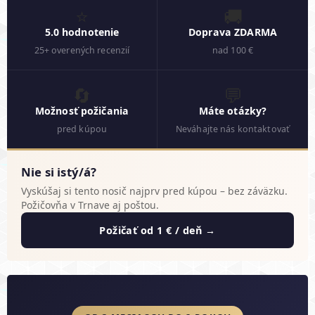
⭐
🚚
5.0 hodnotenie
Doprava ZDARMA
25+ overených recenzií
nad 100 €
🔄
💬
Možnosť požičania
Máte otázky?
pred kúpou
Neváhajte nás kontaktovať
Nie si istý/á?
Vyskúšaj si tento nosič najprv pred kúpou – bez záväzku.
Požičovňa v Trnave aj poštou.
Požičať od 1 € / deň →