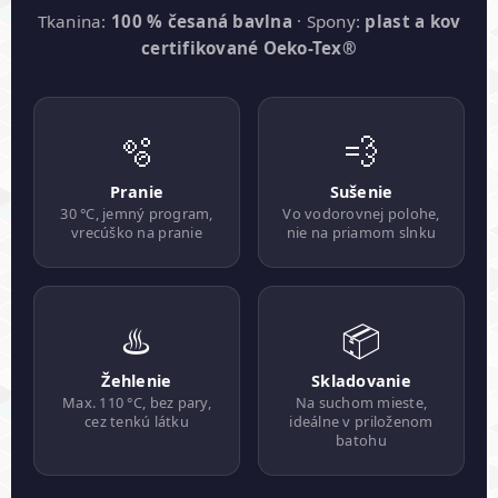
Tkanina:
100 % česaná bavlna
· Spony:
plast a kov
certifikované Oeko-Tex®
🫧
💨
Pranie
Sušenie
30 °C, jemný program,
Vo vodorovnej polohe,
vrecúško na pranie
nie na priamom slnku
♨️
📦
Žehlenie
Skladovanie
Max. 110 °C, bez pary,
Na suchom mieste,
cez tenkú látku
ideálne v priloženom
batohu