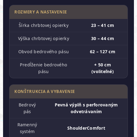
ROZMERY A NASTAVENIE
Šírka chrbtovej opierky
23 – 41 cm
Výška chrbtovej opierky
30 – 44 cm
Obvod bedrového pásu
62 – 127 cm
Predĺženie bedrového
+ 50 cm
pásu
(voliteľné)
KONŠTRUKCIA A VYBAVENIE
Bedrový
Pevná výplň s perforovaným
pás
odvetrávaním
Ramenný
ShoulderComfort
systém