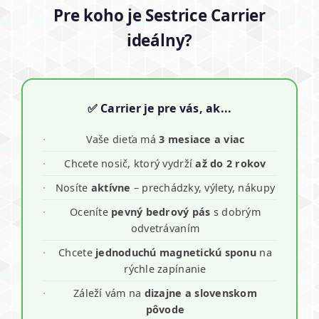
Pre koho je Sestrice Carrier
ideálny?
✅ Carrier je pre vás, ak...
Vaše dieťa má
3 mesiace a viac
Chcete nosič, ktorý vydrží
až do 2 rokov
Nosíte
aktívne
– prechádzky, výlety, nákupy
Oceníte
pevný bedrový pás
s dobrým
odvetrávaním
Chcete
jednoduchú magnetickú sponu
na
rýchle zapínanie
Záleží vám na
dizajne a slovenskom
pôvode