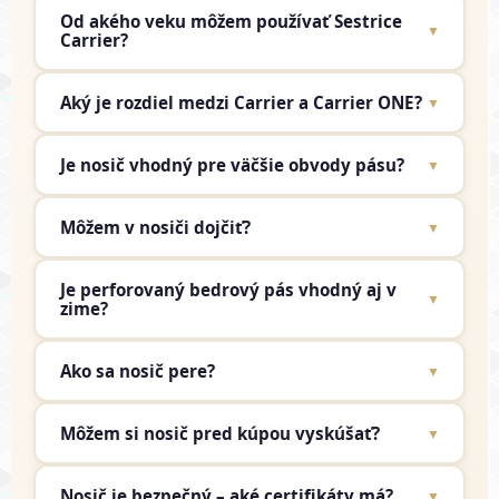
Od akého veku môžem používať Sestrice
▼
Carrier?
Aký je rozdiel medzi Carrier a Carrier ONE?
▼
Je nosič vhodný pre väčšie obvody pásu?
▼
Môžem v nosiči dojčiť?
▼
Je perforovaný bedrový pás vhodný aj v
▼
zime?
Ako sa nosič pere?
▼
Môžem si nosič pred kúpou vyskúšať?
▼
Nosič je bezpečný – aké certifikáty má?
▼