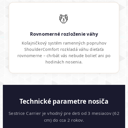
💆
Rovnomerné rozloženie váhy
Koľajničkový systém ramenných popruhov
ShoulderComfort rozkladá váhu dieťaťa
rovnomerne – chrbát vás nebude bolieť ani po
hodinách nosenia.
Technické parametre nosiča
Sestrice Carrier je vhodný pre deti od 3 mesiacov (62
cm) do cca 2 rokov.