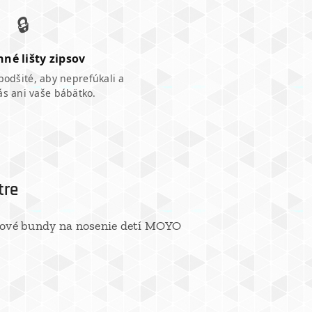
🔒
né lišty zipsov
podšité, aby neprefúkali a
vás ani vaše bábätko.
tre
llové bundy na nosenie detí MOYO