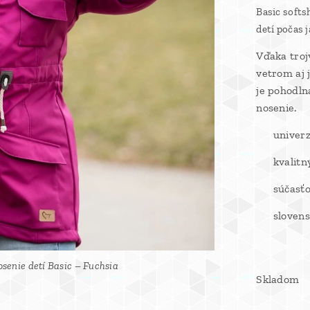
Basic softs
detí počas j
Vďaka tro
vetrom aj
je pohodln
nosenie.
✔ univerz
✔ kvalitný 
✔ súčasťou
✔ slovens
senie detí Basic – Fuchsia
senie detí Basic – Fuchsia
Skladom