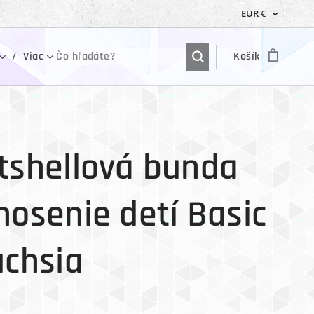
EUR
€
Viac
Košík
tshellová bunda
nosenie detí Basic
uchsia