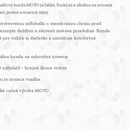
hellová bunda MOYO je ľahká, funkčná a ideálna na nosenie
ari, jesene a miernej zimy.
jvrstvovému softshellu s membránou chráni pred
 jemným dažďom a zároveň zostáva priedušná. Bunda
á pre rodiča aj dieťatko a umožňuje komfortné
álna bunda na celoročné nosenie
softshell + hrejivá fleece vrstva
 je nosiaca vsadka
ká ručná výroba MOYO