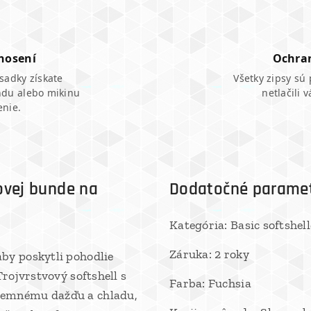
 nosení
Ochran
sadky získate
Všetky zipsy sú 
ndu alebo mikinu
netlačili 
enie.
ovej bunde na
Dodatočné parame
Kategória: Basic softshe
Záruka: 2 roky
by poskytli pohodlie
Trojvrstvový softshell s
Farba: Fuchsia
jemnému dažďu a chladu,