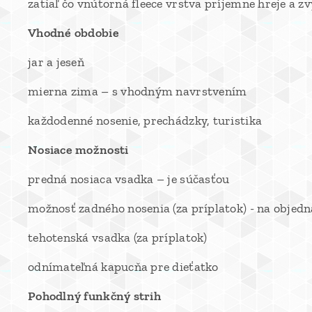
zatiaľ čo vnútorná fleece vrstva príjemne hreje a z
Vhodné obdobie
jar a jeseň
mierna zima – s vhodným navrstvením
každodenné nosenie, prechádzky, turistika
Nosiace možnosti
predná nosiaca vsadka – je súčasťou
možnosť zadného nosenia (za príplatok) - na objed
tehotenská vsadka (za príplatok)
odnímateľná kapucňa pre dieťatko
Pohodlný funkčný strih