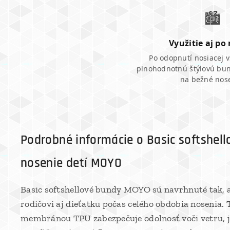
🏙️
Využitie aj po
Po odopnutí nosiacej v
plnohodnotnú štýlovú bu
na bežné nos
Podrobné informácie o Basic softshell
nosenie detí MOYO
Basic softshellové bundy MOYO sú navrhnuté tak, a
rodičovi aj dieťatku počas celého obdobia nosenia. 
membránou TPU zabezpečuje odolnosť voči vetru, 