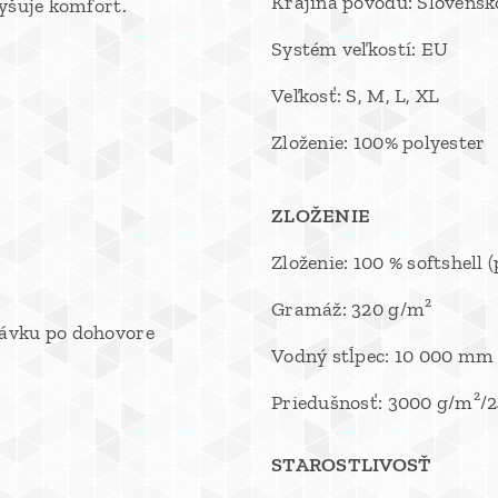
Krajina pôvodu: Slovensk
vyšuje komfort.
Systém veľkostí: EU
Veľkosť: S, M, L, XL
Zloženie: 100% polyester
ZLOŽENIE
Zloženie: 100 % softshell
Gramáž: 320 g/m²
návku po dohovore
Vodný stĺpec: 10 000 mm
Priedušnosť: 3000 g/m²/
STAROSTLIVOSŤ