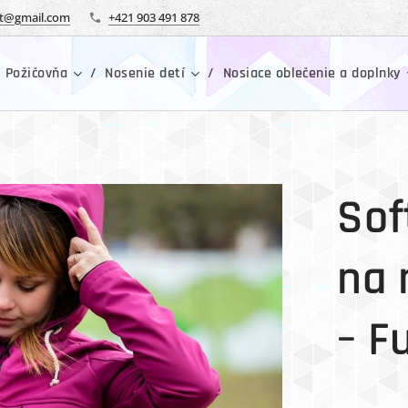
tt@gmail.com
+421 903 491 878
 Požičovňa
Nosenie detí
Nosiace oblečenie a doplnky
Sof
na 
– F