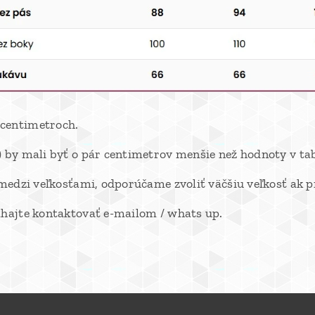
 centimetroch.
) by mali byť o pár centimetrov menšie než hodnoty v ta
medzi veľkosťami, odporúčame zvoliť väčšiu veľkosť ak pre
áhajte kontaktovať e-mailom / whats up.