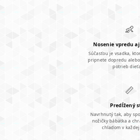
👶
Nosenie vpredu aj
Súčasťou je vsadka, kt
pripnete dopredu aleb
potrieb dieť
📏
Predĺžený s
Navrhnutý tak, aby spo
nožičky bábätka a chr
chladom v každej