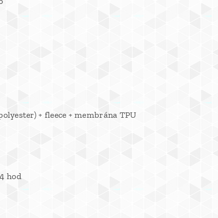
o
 (polyester) + fleece + membrána TPU
24 hod