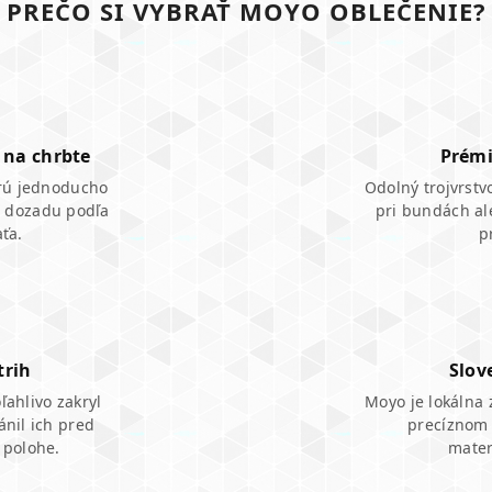
PREČO SI VYBRAŤ MOYO OBLEČENIE?
 na chrbte
Prémi
orú jednoducho
Odolný trojvrst
o dozadu podľa
pri bundách al
aťa.
p
trih
Slov
ľahlivo zakryl
Moyo je lokálna 
ánil ich pred
precíznom š
 polohe.
mater