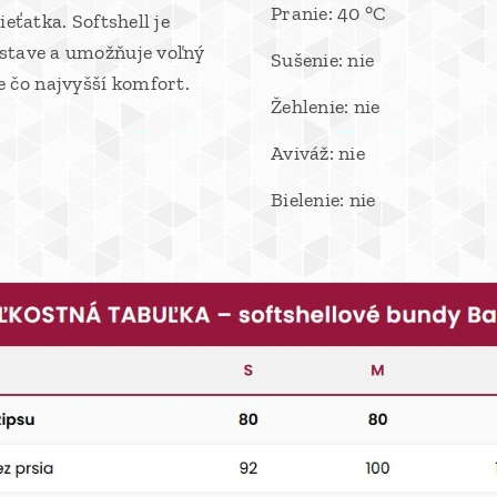
Pranie: 40 °C
ieťatka. Softshell je
ostave a umožňuje voľný
Sušenie: nie
 čo najvyšší komfort.
Žehlenie: nie
Aviváž: nie
Bielenie: nie