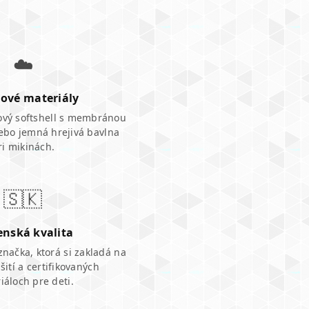
☁️
ové materiály
vový softshell s membránou
ebo jemná hrejivá bavlna
ri mikinách.
🇸🇰
enská kvalita
značka, ktorá si zakladá na
ití a certifikovaných
iáloch pre deti.