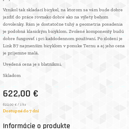
Vznikol tak skladací bicykel, na ktorom sa vám bude dobre
jazdiť do práce rovnako dobre ako na výlety behom
dovolenky. Rám je dostatočne tuhý a geometria posadenia
je podobná klasickým bicyklom. Zvolené komponenty budú
dobre fungovať i pri každodennom používaní. Po zložení je
Link B7 najmenším bicyklom v ponuke Ternu a aj jeho cena
je príjemne malá.
Uvedená cena je s blatníkmi.
Skladom
622,00
€
622,00 € / 1 ks
Dostupné do 7 dní
Informácie o produkte