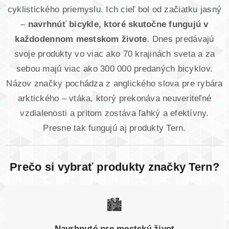
cyklistického priemyslu. Ich cieľ bol od začiatku jasný
–
navrhnúť bicykle, ktoré skutočne fungujú v
každodennom mestskom živote
. Dnes predávajú
svoje produkty vo viac ako 70 krajinách sveta a za
sebou majú viac ako 300 000 predaných bicyklov.
Názov značky pochádza z anglického slova pre rybára
arktického – vtáka, ktorý prekonáva neuveriteľné
vzdialenosti a pritom zostáva ľahký a efektívny.
Presne tak fungujú aj produkty Tern.
Prečo si vybrať produkty značky Tern?
🏙️
Navrhnuté pre mestský život