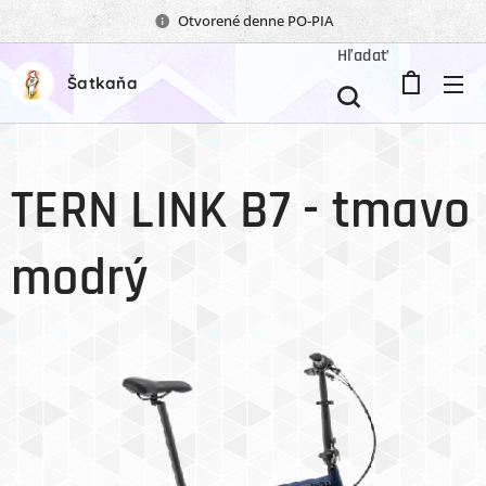
Otvorené denne PO-PIA
Hľadať
Šatkaňa
TERN LINK B7 - tmavo
modrý