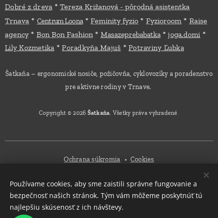
*
Dobré z dreva
Tereza Križanová - pôrodná asistentka
*
*
*
*
Trnava
Feminity fyzio
Fyzioroom
Raise
Centrum Loona
*
*
*
*
agency
Bon Bon Fashion
Masazeprebabatka
joga.domi
*
*
Lily Kozmetika
Poradkyňa Majuš
Potraviny Ľubka
Šatkaňa – ergonomické nosiče, požičovňa, cyklovozíky a poradenstvo
pre aktívne rodiny v Trnave.
Copyright © 2026
Šatkaňa
. Všetky práva vyhradené
Ochrana súkromia
Cookies
Používame cookies, aby sme zaistili správne fungovanie a
Mena
bezpečnosť našich stránok. Tým vám môžeme poskytnúť tú
EUR €
CZK Kč
najlepšiu skúsenosť z ich návštevy.