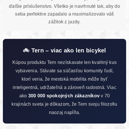
ďalšie príslušenstvo. Všetko je navrhnuté tak, aby do
seba perfektne zapadalo a maximalizovalo váš
zážitok z jazdy.
🚲 Tern – viac ako len bicykel
Kúpou produktu Tern nezískavate len kvalitný kus
vybavenia. Stávate sa súčasťou komunity ľudí,
ktorí veria, že mestská mobilita môže byť
inteligentná, udržateľná a zároveň radostná. Viac
ako
300 000 spokojných zákazníkov
v 70
krajinách sveta je dôkazom, že Tern svoju filozofiu
naozaj napĺňa.