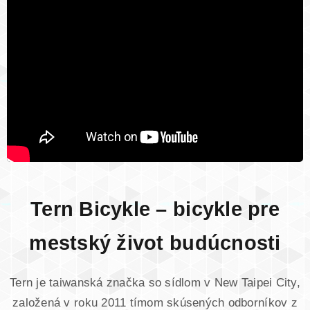
Tern Bicykle – bicykle pre
mestský život budúcnosti
Tern je taiwanská značka so sídlom v New Taipei City,
založená v roku 2011 tímom skúsených odborníkov z