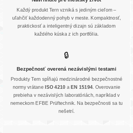
Každý produkt Tern vzniká s jediným cieľom –
uľahčiť každodenný pohyb v meste. Kompaktnosť,
praktickosť a inteligentný dizajn sú základom
každého kúska z ich portfólia.
🔒
Bezpečnosť overená nezávislými testami
Produkty Tern spĺňajú medzinárodné bezpečnostné
normy vrátane
ISO 4210
a
EN 15194
. Overovanie
prebieha v nezávislých laboratóriách, napríklad v
nemeckom EFBE Prüftechnik. Na bezpečnosti sa tu
nešetrí.