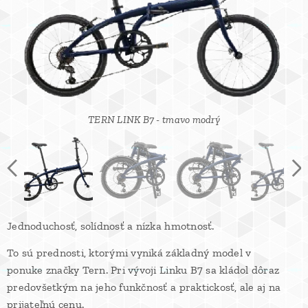
TERN LINK B7 - tmavo modrý zložený s blatníkmi
TERN LINK B7 - tmavo modrý zložený
TERN LINK B7 - tmavo modrý s blatníkmi
TERN LINK B7 - tmavo modrý
Jednoduchosť, solídnosť a nízka hmotnosť.
To sú prednosti, ktorými vyniká základný model v
ponuke značky Tern. Pri vývoji Linku B7 sa kládol dôraz
predovšetkým na jeho funkčnosť a praktickosť, ale aj na
prijateľnú cenu.