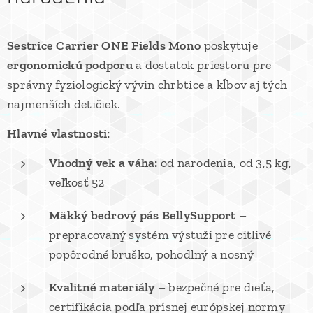
Sestrice Carrier ONE Fields Mono
poskytuje
ergonomickú podporu
a dostatok priestoru pre
správny fyziologický vývin chrbtice a kĺbov aj tých
najmenších detičiek.
Hlavné vlastnosti:
Vhodný vek a váha:
od narodenia, od 3,5 kg,
veľkosť 52
Mäkký bedrový pás BellySupport
–
prepracovaný systém výstuží pre citlivé
popôrodné bruško, pohodlný a nosný
Kvalitné materiály
– bezpečné pre dieťa,
certifikácia podľa prísnej európskej normy