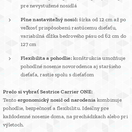
pre nevystužené nosidlá
Plne nastaviteľný nosič:
šírka od 12 cm až po
veľkosť prispôsobenú rastúcemu dieťaťu,
variabilná dĺžka bedrového pásu od 62 cm do
127 cm
Flexibilita a pohodlie:
konštrukcia umožňuje
pohodlné nosenie novorodenca aj staršieho
dieťaťa, rastie spolu s dieťaťom
Prečo si vybrať Sestrice Carrier ONE:
Tento
ergonomický nosič od narodenia
kombinuje
pohodlie, bezpečnosť a flexibilitu. Ideálny pre
každodenné nosenie doma, na prechádzkach alebo pri
výletoch.