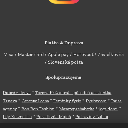
Platba & Doprava
Visa / Master card / Apple pay / Hotovosť / Zásielkovňa
/ Slovenská pošta
Spolupracujeme:
*
Dobré z dreva
Tereza Križanová - pôrodná asistentka
*
*
*
*
Trnava
Feminity fyzio
Fyzioroom
Raise
Centrum Loona
*
*
*
*
agency
Bon Bon Fashion
Masazeprebabatka
joga.domi
*
*
Lily Kozmetika
Poradkyňa Majuš
Potraviny Ľubka