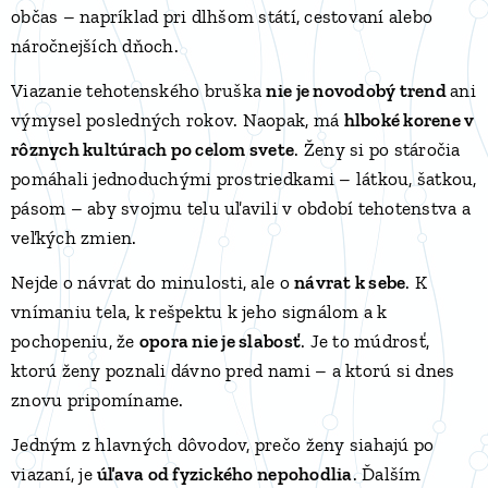
občas – napríklad pri dlhšom státí, cestovaní alebo
náročnejších dňoch.
Viazanie tehotenského bruška
nie je novodobý trend
ani
výmysel posledných rokov. Naopak, má
hlboké korene v
rôznych kultúrach po celom svete
. Ženy si po stáročia
pomáhali jednoduchými prostriedkami – látkou, šatkou,
pásom – aby svojmu telu uľavili v období tehotenstva a
veľkých zmien.
Nejde o návrat do minulosti, ale o
návrat k sebe
. K
vnímaniu tela, k rešpektu k jeho signálom a k
pochopeniu, že
opora nie je slabosť
. Je to múdrosť,
ktorú ženy poznali dávno pred nami – a ktorú si dnes
znovu pripomíname.
Jedným z hlavných dôvodov, prečo ženy siahajú po
viazaní, je
úľava od fyzického nepohodlia
. Ďalším