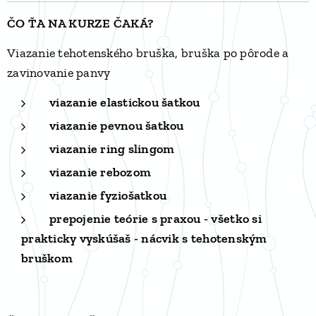
ČO ŤA NA KURZE ČAKÁ?
Viazanie tehotenského bruška, bruška po pôrode a
zavinovanie panvy
viazanie elastickou šatkou
viazanie pevnou šatkou
viazanie ring slingom
viazanie rebozom
viazanie fyziošatkou
prepojenie teórie s praxou - všetko si
prakticky vyskúšaš - nácvik s tehotenským
bruškom