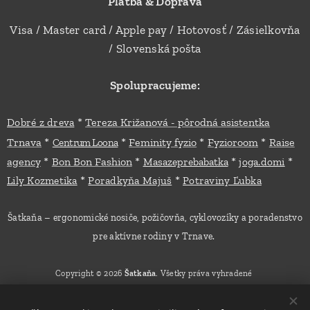
Platba & Doprava
pre
každú
Visa / Master card / Apple pay / Hotovosť / Zásielkovňa
účastníč
/ Slovenská pošta
ku.
Vytlače
Spolupracujeme:
né a
zviazan
*
Dobré z dreva
Tereza Križanová - pôrodná asistentka
é
*
*
*
*
Trnava
Feminity fyzio
Fyzioroom
Raise
Centrum Loona
učebné
*
*
*
*
materiá
agency
Bon Bon Fashion
Masazeprebabatka
joga.domi
ly. *
*
*
Lily Kozmetika
Poradkyňa Majuš
Potraviny Ľubka
Obed
nie je
Šatkaňa – ergonomické nosiče, požičovňa, cyklovozíky a poradenstvo
zahrnut
pre aktívne rodiny v Trnave.
ý v cene
worksh
Copyright © 2026
Šatkaňa
. Všetky práva vyhradené
opu.