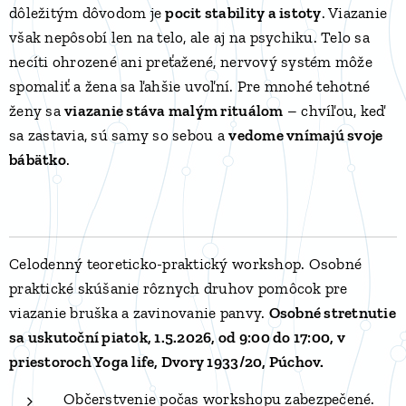
dôležitým dôvodom je
pocit stability a istoty
. Viazanie
však nepôsobí len na telo, ale aj na psychiku. Telo sa
necíti ohrozené ani preťažené, nervový systém môže
spomaliť a žena sa ľahšie uvoľní. Pre mnohé tehotné
ženy sa
viazanie stáva malým rituálom
– chvíľou, keď
sa zastavia, sú samy so sebou a
vedome vnímajú svoje
bábätko
.
Celodenný teoreticko-praktický workshop. Osobné
praktické skúšanie rôznych druhov pomôcok pre
viazanie bruška a zavinovanie panvy.
Osobné stretnutie
sa uskutoční piatok, 1.5.2026, od 9:00 do 17:00, v
priestoroch Yoga life, Dvory 1933/20, Púchov.
Občerstvenie počas workshopu zabezpečené.