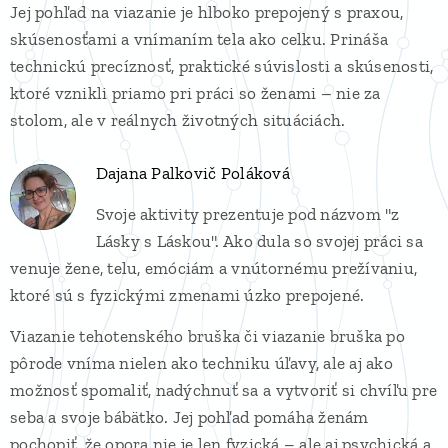
Jej pohľad na viazanie je hlboko prepojený s praxou,
skúsenosťami a vnímaním tela ako celku. Prináša
technickú precíznosť, praktické súvislosti a skúsenosti,
ktoré vznikli priamo pri práci so ženami – nie za
stolom, ale v reálnych životných situáciách.
Dajana Palkovič Poláková
Svoje aktivity prezentuje pod názvom "z
Lásky s Láskou". Ako dula so svojej práci sa
venuje žene, telu, emóciám a vnútornému prežívaniu,
ktoré sú s fyzickými zmenami úzko prepojené.
Viazanie tehotenského bruška či viazanie bruška po
pôrode vníma nielen ako techniku úľavy, ale aj ako
možnosť spomaliť, nadýchnuť sa a vytvoriť si chvíľu pre
seba a svoje bábätko. Jej pohľad pomáha ženám
pochopiť, že opora nie je len fyzická – ale aj psychická a