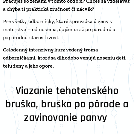
Pracuješ so ženami v tomto období? Chceš sa vzdelávať
a chýba ti praktická zručnosť či nácvik?
Pre všetky odborníčky, ktoré sprevádzajú ženy v
materstve – od nosenia, dojčenia až po pôrodnú a
popôrodnú starostlivosť.
Celodenný intenzívny kurz vedený troma
odborníčkami, ktoré sa dlhodobo venujú noseniu detí,
telu ženy a jeho opore.
Viazanie tehotenského
bruška, bruška po pôrode a
zavinovanie panvy