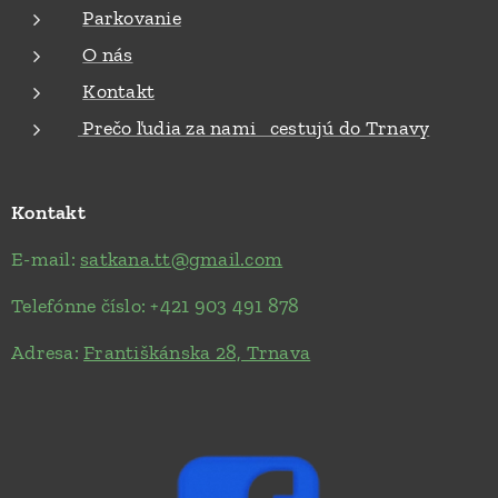
druhov
Parkovanie
pomôco
O nás
k pre
viazanie
Kontakt
bruška
Prečo ľudia za nami cestujú do Trnavy
a
zavinov
anie
Kontakt
panvy.
Osobné
E-mail:
satkana.tt@gmail.com
stretnu
Telefónne číslo: +421 903 491 878
tie sa
uskutoč
Adresa:
Františkánska 28, Trnava
ní
piatok,
1.5.2026
, od
9:00 do