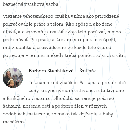
bezpečná vzťahová väzba.
Viazanie tehotenského bruška vníma ako prirodzené
pokračovanie práce s telom. Ako spôsob, ako žene
uľaviť, ale zároveň ju naučiť svoje telo počúvať, nie ho
prekonávať. Pri práci so ženami sa opiera o rešpekt,
individualitu a presvedčenie, že každé telo vie, čo
potrebuje – len mu niekedy treba pomôcť to znovu cítiť.
Barbora Stuchliková – Šatkaňa
Je známa pod značkou Šatkaňa a pre mnohé
ženy je synonymom citlivého, intuitívneho
a funkčného viazania. Dlhodobo sa venuje práci so
šatkami, noseniu detí a podpore žien v rôznych
obdobiach materstva, rovnako tak dojčeniu a baby
masážam.