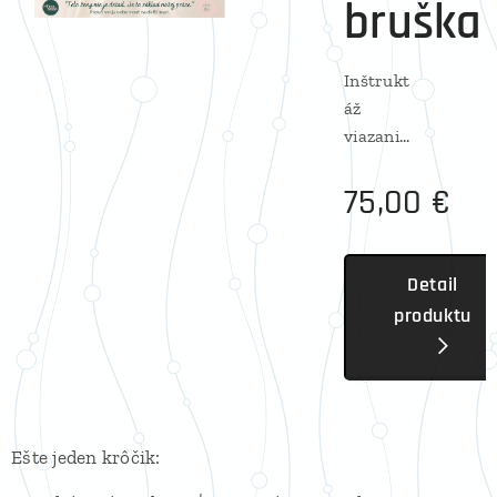
bruška
Inštrukt
áž
viazania
tehoten
75,00
€
ského
bruška
a
zavinov
Detail
anie
produktu
panvy
viacerý
mi
technik
ami a
Ešte jeden krôčik:
rôznymi
pomôck