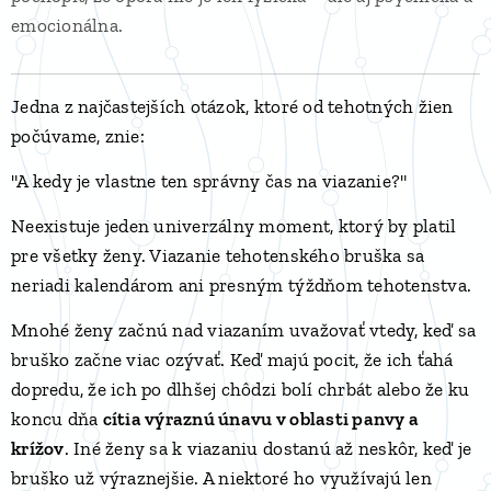
emocionálna.
Jedna z najčastejších otázok, ktoré od tehotných žien
počúvame, znie:
"A kedy je vlastne ten správny čas na viazanie?"
Neexistuje jeden univerzálny moment, ktorý by platil
pre všetky ženy. Viazanie tehotenského bruška sa
neriadi kalendárom ani presným týždňom tehotenstva.
Mnohé ženy začnú nad viazaním uvažovať vtedy, keď sa
bruško začne viac ozývať. Keď majú pocit, že ich ťahá
dopredu, že ich po dlhšej chôdzi bolí chrbát alebo že ku
koncu dňa
cítia výraznú únavu v oblasti panvy a
krížov
. Iné ženy sa k viazaniu dostanú až neskôr, keď je
bruško už výraznejšie. A niektoré ho využívajú len