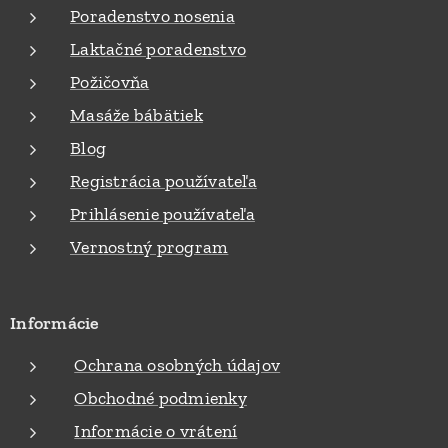
prepoje
Poradenstvo nosenia
nie
Laktačné poradenstvo
teórie s
praxou
Požičovňa
Celoden
Masáže bábätiek
ný
Blog
teoretic
ko-
Registrácia používateľa
praktick
Prihlásenie používateľa
ý
Vernostný program
worksh
op.
Osobné
Informácie
praktick
é
Ochrana osobných údajov
skúšani
Obchodné podmienky
e
rôznych
Informácie o vrátení