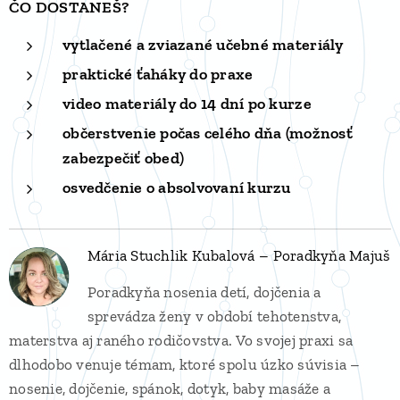
ČO DOSTANEŠ?
vytlačené a zviazané učebné materiály
praktické ťaháky do praxe
video materiály do 14 dní po kurze
občerstvenie počas celého dňa (možnosť
zabezpečiť obed)
osvedčenie o absolvovaní kurzu
Mária Stuchlik Kubalová – Poradkyňa Majuš
Poradkyňa nosenia detí, dojčenia a
sprevádza ženy v období tehotenstva,
materstva aj raného rodičovstva. Vo svojej praxi sa
dlhodobo venuje témam, ktoré spolu úzko súvisia –
nosenie, dojčenie, spánok, dotyk, baby masáže a