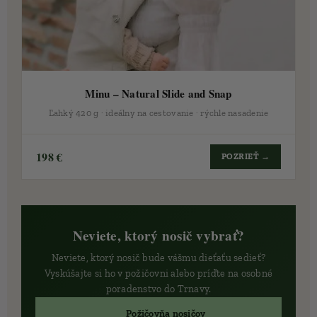
Minu – Natural Slide and Snap
Ľahký 420 g · ideálny na cestovanie · rýchle nasadenie
198 €
POZRIEŤ →
Neviete, ktorý nosič vybrať?
Neviete, ktorý nosič bude vášmu dieťaťu sedieť?
Vyskúšajte si ho v požičovni alebo príďte na osobné
poradenstvo do Trnavy.
🔄 Požičovňa nosičov