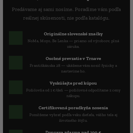
Predávame aj sami nosíme. Poradíme vám podľa
reálnej skúsenosti, nie podľa katalógu.
✅
Originálne slovenské značky
NoMa, Moyo, Be Lenka — priamo od výrobcov, plná
záruka.
📍
Osobné prevzatie v Trnave
Františkánska 28 — ukážeme vám nosič fyzicky a
nastavíme ho.
🔄
Vyskúšajte pred kúpou
Požičovňa od 1 €/deň — požičovné odpočítame z ceny
nákupu.
🎓
Certifikovaná poradkyňa nosenia
Pomôžeme vybrať podľa veku dieťaťa, vášho tela aj
životného štýlu.
🚚
Doprava zdarma nad 100 €