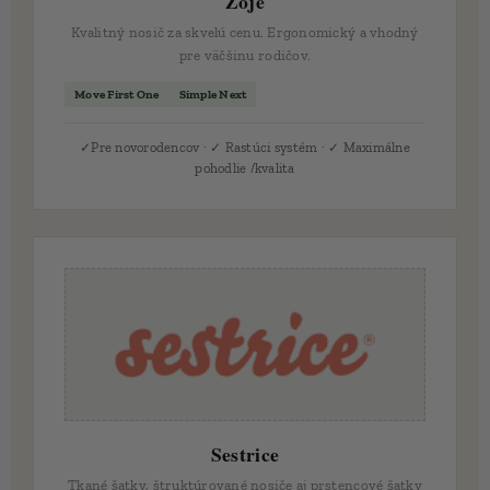
Zoje
Kvalitný nosič za skvelú cenu. Ergonomický a vhodný
pre väčšinu rodičov.
Move First One
Simple Next
✓Pre novorodencov · ✓ Rastúci systém · ✓ Maximálne
pohodlie /kvalita
Sestrice
Tkané šatky, štruktúrované nosiče aj prstencové šatky