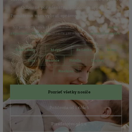
Odborné poradenstvo, požičovňa aj predaj.
Pomôžeme vám vybrať správny nosič pre vaše dieťa.
Na poradenstvo a skúšanie nás navštevujú rodičia z
celého
západného Slovenska
. Nosiče zasielame po
celom Slovensku
.
NoMa Baby 🇸🇰
Moyo 🇸🇰
Be Lenka 🇸🇰
Minu
Zoje
Sestrice
Fidella
Donkey
Rischino
🛍️ Pozrieť všetky nosiče
🔄 Požičovňa od 1 €/deň
📅 Poradenstvo od 5 €