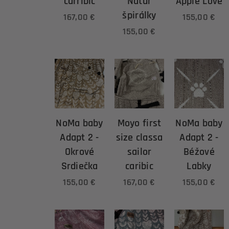
carribic
Natur
Apple Love
špirálky
167,00
€
155,00
€
155,00
€
NoMa baby
Moyo first
NoMa baby
Adapt 2 -
size classa
Adapt 2 -
Okrové
sailor
Béžové
Srdiečka
caribic
Labky
155,00
€
167,00
€
155,00
€