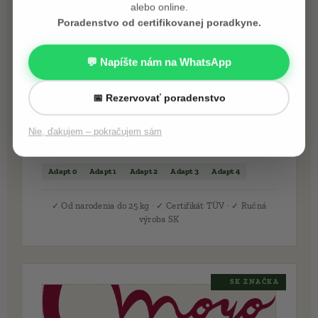
alebo online.
Poradenstvo od certifikovanej poradkyne.
💬 Napíšte nám na WhatsApp
📅 Rezervovať poradenstvo
NoMa Baby
Najpredávanejší slovenský nosič. Certifikovaný,
Nie, ďakujem – pokračujem sám
ergonomický, ručná výroba.
Adapt 0
Adapt 1
Adapt 2
Adapt 3
Adapt 4
✓ Od narodenia do 25 kg · ✓ Certifikát TÜV · ✓ Ručná
výroba SK
🇸🇰 SK ZNAČKA