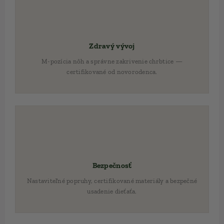
🦴
Zdravý vývoj
M-pozícia nôh a správne zakrivenie chrbtice —
certifikované od novorodenca.
🛡️
Bezpečnosť
Nastaviteľné popruhy, certifikované materiály a bezpečné
usadenie dieťaťa.