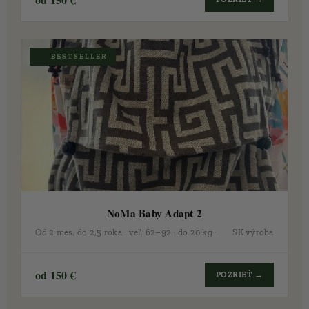
🏆 BESTSELLER
NoMa Baby Adapt 2
Od 2 mes. do 2,5 roka · veľ. 62–92 · do 20 kg · 🇸🇰 SK výroba
od 150 €
POZRIEŤ →