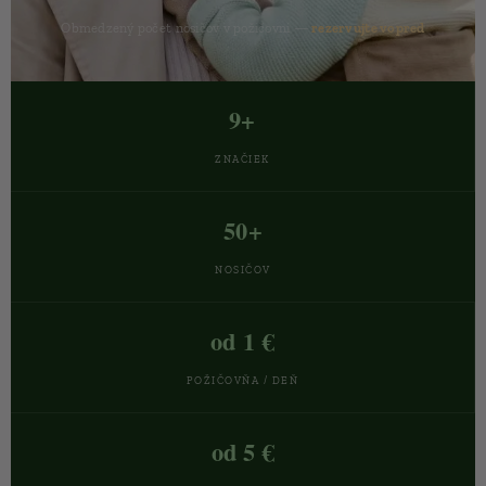
Obmedzený počet nosičov v požičovni —
rezervujte vopred
9+
ZNAČIEK
50+
NOSIČOV
od 1 €
POŽIČOVŇA / DEŇ
od 5 €