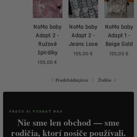
NoMa baby
NoMa baby
NoMa baby
Adapt 2 -
Adapt 2 -
Adapt 1 -
Ružové
Jeans Love
Beige Gold
špirálky
155,00
€
155,00
€
155,00
€
Predchádzajúce
Ďalšie
PREČO SI VYBRAŤ NÁS
Nie sme len obchod — sme
rodičia, ktorí nosiče používali.