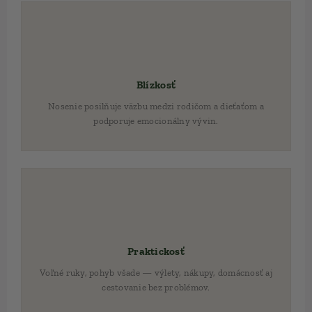
❤️
Blízkosť
Nosenie posilňuje väzbu medzi rodičom a dieťaťom a
podporuje emocionálny vývin.
🎒
Praktickosť
Voľné ruky, pohyb všade — výlety, nákupy, domácnosť aj
cestovanie bez problémov.