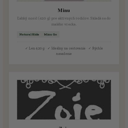
Minu
Ľahký nosič (420 g) pre aktívnych rodičov. Skladá sa do
malého vrecka.
Natural Slide
Minu Go
✓ Len 420 g · ✓ Ideálny na cestovanie · ✓ Rýchle
nasadenie