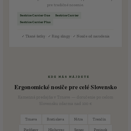
pre tradičné nosenie.
Sestrice Carrier One
Sestrice Carrier
Sestrice Carrier Plus
✓ Tkané šatky · ✓ Ring slingy · ✓ Nosiče od narodenia
📍 KDE NÁS NÁJDETE
Ergonomické nosiče pre celé Slovensko
Kamenná predajňa v Trnave — doručenie po celom
Slovensku zdarma nad 100 €
Trnava
Bratislava
Nitra
Trenčín
Piešťany
Hlohovec
Senec
Pezinok