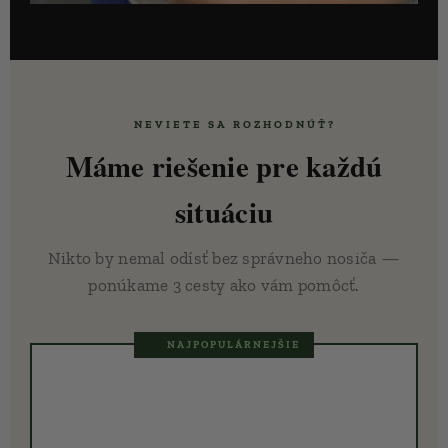
🤔 NEVIETE SA ROZHODNÚŤ?
Máme riešenie pre každú
situáciu
Nikto by nemal odísť bez správneho nosiča —
ponúkame 3 cesty ako vám pomôcť.
⭐ NAJPOPULÁRNEJŠIE
🔄