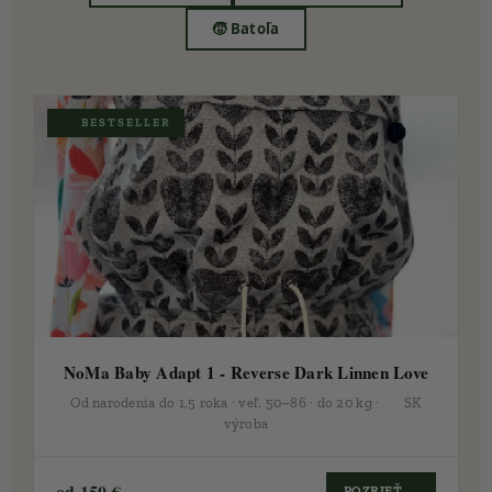
🧒 Batoľa
🏆 BESTSELLER
NoMa Baby Adapt 1 - Reverse Dark Linnen Love
Od narodenia do 1,5 roka · veľ. 50–86 · do 20 kg · 🇸🇰 SK
výroba
od 150 €
POZRIEŤ →