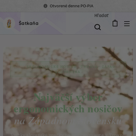
Otvorené denne PO-PIA
Hľadať
Šatkaňa
👶 ERGONOMICKÉ NOSIČE · TRNAVA · ZÁPAD
SLOVENSKA
Najväčší výber
ergonomických nosičov
na Západnom Slovensku
Všetky slovenské značky na jednom mieste v Trnave.