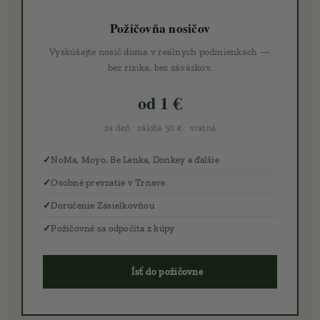
Požičovňa nosičov
Vyskúšajte nosič doma v reálnych podmienkach —
bez rizika, bez záväzkov.
od 1 €
za deň · záloha 50 € · vratná
NoMa, Moyo, Be Lenka, Donkey a ďalšie
Osobné prevzatie v Trnave
Doručenie Zásielkovňou
Požičovné sa odpočíta z kúpy
🔄 Ísť do požičovne