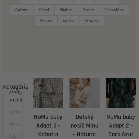
Galanta
Sereď
Skalica
Senica
Leopoldov
Vrbové
Modra
Stupava
Kategórie
Všetky
produkty
NoMa
NoMa baby
Detský
NoMa baby
Moyo
Adapt 2 -
nosič Minu
Adapt 2 -
Kohutia
- Natural
Dark Azur
Sestrice