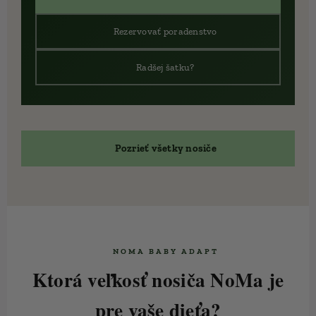
🎓 Rezervovať poradenstvo
🧶 Radšej šatku?
🛍️ Pozrieť všetky nosiče
🇸🇰 NOMA BABY ADAPT
Ktorá veľkosť nosiča NoMa je
pre vaše dieťa?