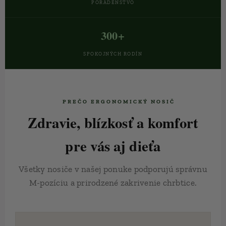
PORADENSTVO
300+
SPOKOJNÝCH RODÍN
💡 PREČO ERGONOMICKÝ NOSIČ
Zdravie, blízkosť a komfort
pre vás aj dieťa
Všetky nosiče v našej ponuke podporujú správnu
M-pozíciu a prirodzené zakrivenie chrbtice.