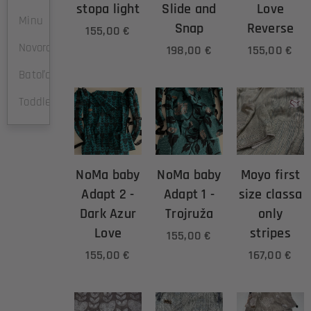
stopa light
Slide and
Love
Minu
Snap
Reverse
155,00
€
Novorodenec
198,00
€
155,00
€
Batoľa
Toddler
NoMa baby
NoMa baby
Moyo first
Adapt 2 -
Adapt 1 -
size classa
Dark Azur
Trojruža
only
Love
stripes
155,00
€
155,00
€
167,00
€