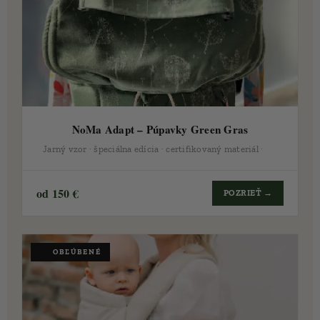
NoMa Adapt – Púpavky Green Gras
Jarný vzor · špeciálna edícia · certifikovaný materiál · 🇸🇰
od 150 €
POZRIEŤ →
❤️ OBĽÚBENÉ