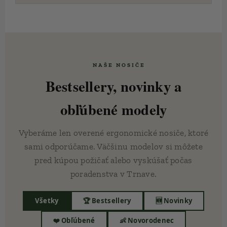
🛍️ NAŠE NOSIČE
Bestsellery, novinky a
obľúbené modely
Vyberáme len overené ergonomické nosiče, ktoré
sami odporúčame. Väčšinu modelov si môžete
pred kúpou požičať alebo vyskúšať počas
poradenstva v Trnave.
Všetky
🏆 Bestsellery
🆕 Novinky
❤️ Obľúbené
👶 Novorodenec