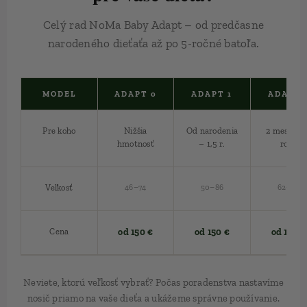
Celý rad NoMa Baby Adapt – od predčasne
narodeného dieťaťa až po 5-ročné batoľa.
MODEL
ADAPT 0
ADAPT 1
ADAPT 
Pre koho
Nižšia
Od narodenia
2 mes. – 2
hmotnosť
– 1,5 r.
roka
Veľkosť
46–74
50–86
62–92
Cena
od 150 €
od 150 €
od 150 €
Neviete, ktorú veľkosť vybrať? Počas poradenstva nastavíme
nosič priamo na vaše dieťa a ukážeme správne používanie.