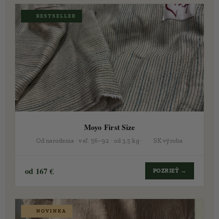
🏆 BESTSELLER
Moyo First Size
Od narodenia · veľ. 56–92 · od 3,5 kg · 🇸🇰 SK výroba
od 167 €
POZRIEŤ →
🆕 NOVINKA