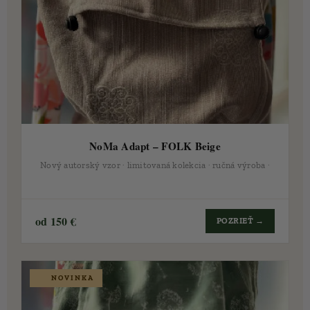
NoMa Adapt – FOLK Beige
Nový autorský vzor · limitovaná kolekcia · ručná výroba ·
🇸🇰
od 150 €
POZRIEŤ →
🆕 NOVINKA