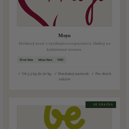
Moyo
Moderný nosič s vynikajúcou ergonómiou. Ideálny na
každodenné nosenie.
First Size
Maxi Size
UNI
✓ Od 3,5 kg do 20 kg · ✓ Priedušný materiál · ✓ Pre oboch
rodičov
🇸🇰 SK ZNAČKA